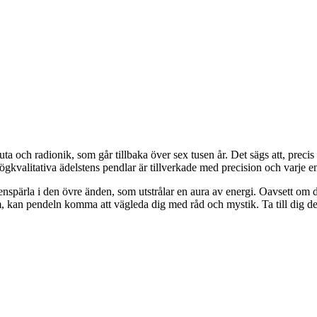
gruta och radionik, som går tillbaka över sex tusen år. Det sägs att, prec
gkvalitativa ädelstens pendlar är tillverkade med precision och varje ens
spärla i den övre änden, som utstrålar en aura av energi. Oavsett om du 
ådom, kan pendeln komma att vägleda dig med råd och mystik. Ta till dig