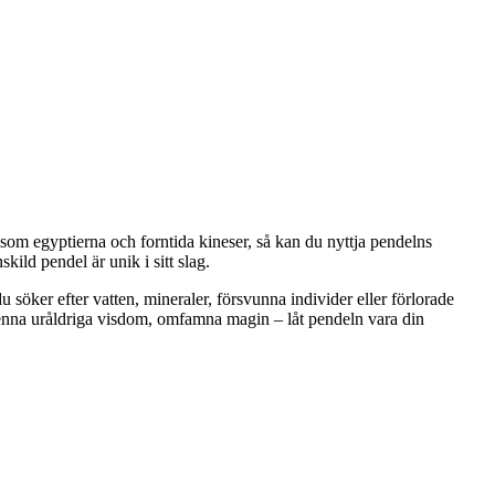
is som egyptierna och forntida kineser, så kan du nyttja pendelns
kild pendel är unik i sitt slag.
söker efter vatten, mineraler, försvunna individer eller förlorade
 denna uråldriga visdom, omfamna magin – låt pendeln vara din