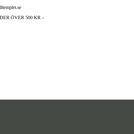
lltemplet.se
RDER ÖVER 500 KR –