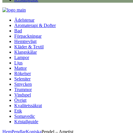
Ädelstenar
Aromaterapi & Dofter
Bad
Förpackningar
Hemtrevligt
Kläder & Textil
Klangskålar
Lampor
Ljus
Mattor
Rökelser
Seleniter
Smycken
Trummor
Vindspel
Övrigt
Kvalitetssäkrat
Etik
Somavedic
Kristallguide
Hem
Pendlar
Koniska
Pendel – Ametist