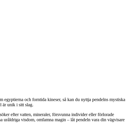
 som egyptierna och forntida kineser, så kan du nyttja pendelns mystiska
är unik i sitt slag.
ker efter vatten, mineraler, försvunna individer eller förlorade
enna uråldriga visdom, omfamna magin – låt pendeln vara din vägvisare