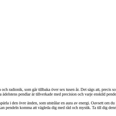
uta och radionik, som går tillbaka över sex tusen år. Det sägs att, precis
 ädelstens pendlar är tillverkade med precision och varje enskild pendel 
rla i den övre änden, som utstrålar en aura av energi. Oavsett om du sö
om, kan pendeln komma att vägleda dig med råd och mystik. Ta till dig d