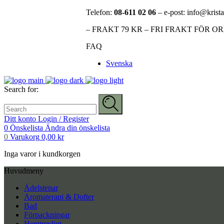
Telefon:
08-611 02 06
– e-post: info@krista
– FRAKT 79 KR – FRI FRAKT FÖR O
FAQ
Svenska
Search for:
Ditt konto
Login / Register
0
Önskelista
Ändra din önskelista
0
Varukorg
0,00
kr
Inga varor i kundkorgen
Huvudmeny
Ädelstenar
Aromaterapi & Dofter
Bad
Förpackningar
Hemtrevligt