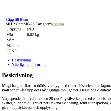
Lägg till listan
SKU:
GemMP-26
Category:
Koniska
Ursprung
IND
Vikt
0,02 kg
Mått
Material
CPNP
Beskrivning
Ytterligare information
Beskrivning
Magiska pendlar
, ett tidlöst verktyg med rötter i historien om slagr
kraft för att låsa upp dess mångsidiga möjligheter. Dessa högkvalitativa
Varje pendel är prydd med en 20 cm lång silverkedja med en ädelstenspä
skatter, eller om du gräver ner i rikena av healing, reiki eller spåd
på en upptäcktsresa och upplysning.