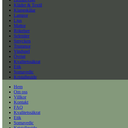
Kläder & Textil
Klangskålar
Lampor
Ljus
Mattor
Rökelser
Seleniter
Smycken
Trummor
Vindspel
Övrigt
Kvalitetssäkrat
Etik
Somavedic
Kristallguide
Hem
Om oss
Villkor
Kontakt
FAQ
Kvalitetssäkrat
Etik
Somavedic
Kristallguide