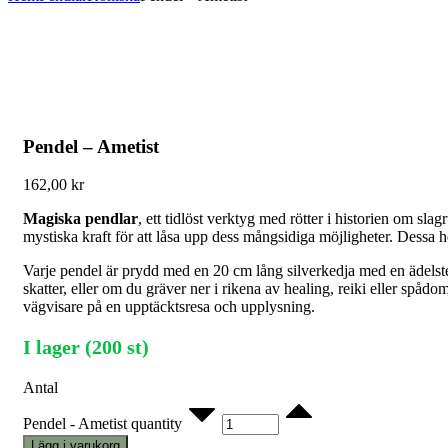
Pendel – Ametist
162,00
kr
Magiska pendlar
, ett tidlöst verktyg med rötter i historien om sla
mystiska kraft för att låsa upp dess mångsidiga möjligheter. Dessa hö
Varje pendel är prydd med en 20 cm lång silverkedja med en ädelsten
skatter, eller om du gräver ner i rikena av healing, reiki eller sp
vägvisare på en upptäcktsresa och upplysning.
I lager (200 st)
Antal
Pendel - Ametist quantity
Lägg i varukorg