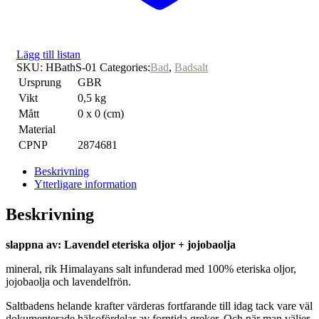
Lägg till listan
SKU:
HBathS-01
Categories:
Bad
,
Badsalt
Ursprung
GBR
Vikt
0,5 kg
Mått
0 x 0 (cm)
Material
CPNP
2874681
Beskrivning
Ytterligare information
Beskrivning
slappna av: Lavendel eteriska oljor + jojobaolja
mineral, rik Himalayans salt infunderad med 100% eteriska oljor,
jojobaolja och lavendelfrön.
Saltbadens helande krafter värderas fortfarande till idag tack vare väl
dokumenterade hälsofördelar av forntida greker. Och när man väljer