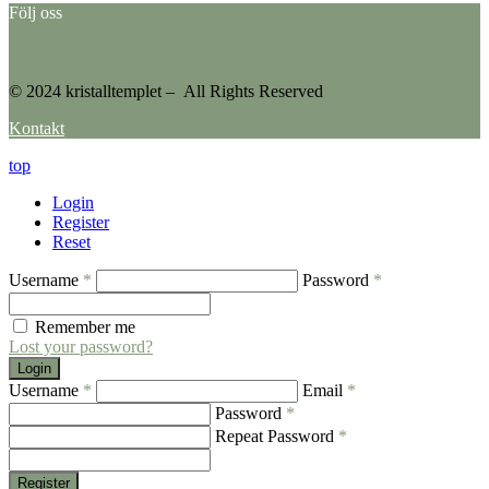
Följ oss
© 2024 kristalltemplet – All Rights Reserved
Kontakt
top
Login
Register
Reset
Username
*
Password
*
Remember me
Lost your password?
Login
Username
*
Email
*
Password
*
Repeat Password
*
Register