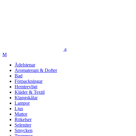
Ädelstenar
Aromaterapi & Dofter
Bad
Förpackningar
Hemtrevligt
Kläder & Textil
Klangskålar
Lampor
Ljus
Mattor
Rökelser
Seleniter
Smycken
Trummor