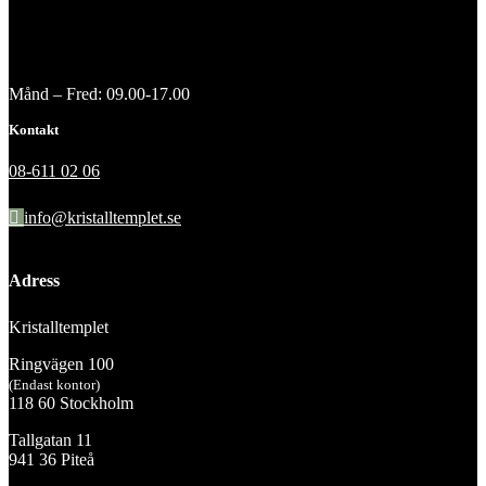
Månd – Fred: 09.00-17.00
Kontakt
08-611 02 06
info@kristalltemplet.se
Adress
Kristalltemplet
Ringvägen 100
(Endast kontor)
118 60 Stockholm
Tallgatan 11
941 36 Piteå