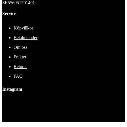
SE556951791401
Service
Köpvillkor
Betalmetoder
Om oss
Frakter
Returer
FAQ
Instagram
This error message is only visible to WordPress admins
Error: No feed found.
Please go to the Instagram Feed settings page to create a feed.