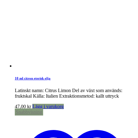
10 ml citron eterisk olja
Latinskt namn: Citrus Limon Del av växt som används:
fruktskal Källa: Italien Extraktionsmetod: kallt uttryck
47,00
kr
Lägg i varukorg
Snabbvisning