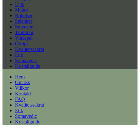
Ljus
Mattor
Rökelser
Seleniter
Smycken
Trummor
Vindspel
Övrigt
Kvalitetssäkrat
Etik
Somavedic
Kristallguide
Hem
Om oss
Villkor
Kontakt
FAQ
Kvalitetssäkrat
Etik
Somavedic
Kristallguide