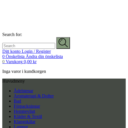
Search for:
Ditt konto
Login / Register
0
Önskelista
Ändra din önskelista
0
Varukorg
0,00
kr
Inga varor i kundkorgen
Huvudmeny
Ädelstenar
Aromaterapi & Dofter
Bad
Förpackningar
Hemtrevligt
Kläder & Textil
Klangskålar
Lampor