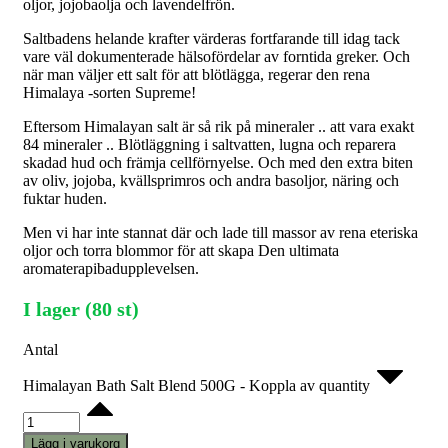
oljor, jojobaolja och lavendelfrön.
Saltbadens helande krafter värderas fortfarande till idag tack
vare väl dokumenterade hälsofördelar av forntida greker. Och
när man väljer ett salt för att blötlägga, regerar den rena
Himalaya -sorten Supreme!
Eftersom Himalayan salt är så rik på mineraler .. att vara exakt
84 mineraler .. Blötläggning i saltvatten, lugna och reparera
skadad hud och främja cellförnyelse. Och med den extra biten
av oliv, jojoba, kvällsprimros och andra basoljor, näring och
fuktar huden.
Men vi har inte stannat där och lade till massor av rena eteriska
oljor och torra blommor för att skapa Den ultimata
aromaterapibadupplevelsen.
I lager (80 st)
Antal
Himalayan Bath Salt Blend 500G - Koppla av quantity
Lägg i varukorg