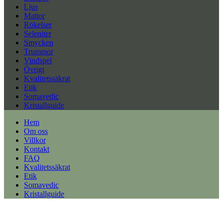
Ljus
Mattor
Rökelser
Seleniter
Smycken
Trummor
Vindspel
Övrigt
Kvalitetssäkrat
Etik
Somavedic
Kristallguide
Hem
Om oss
Villkor
Kontakt
FAQ
Kvalitetssäkrat
Etik
Somavedic
Kristallguide