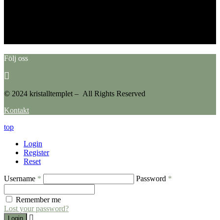
This error message is only visible to WordPress admins
Error: No feed found.
Please go to the Instagram Feed settings page to create a feed.
Följ oss
© 2024 kristalltemplet – All Rights Reserved
Kontakt
top
Login
Register
Reset
Username
*
Password
*
Remember me
Lost your password?
Login