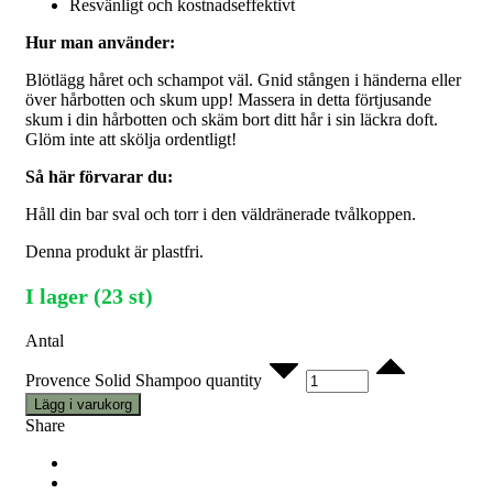
Resvänligt och kostnadseffektivt
Hur man använder:
Blötlägg håret och schampot väl. Gnid stången i händerna eller
över hårbotten och skum upp! Massera in detta förtjusande
skum i din hårbotten och skäm bort ditt hår i sin läckra doft.
Glöm inte att skölja ordentligt!
Så här förvarar du:
Håll din bar sval och torr i den väldränerade tvålkoppen.
Denna produkt är plastfri.
I lager (23 st)
Antal
Provence Solid Shampoo quantity
Lägg i varukorg
Share