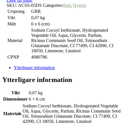
Lägg till listan
SKU:
ACSS-05DS
Categories:
Bad
,
Hygien
Ursprung
GBR
Vikt
0,07 kg
Mått
6 x 6 (cm)
Sodium Cocoyl Isethionate, Hydrogenated
Vegetable Oil, Aqua, Glycerin, Parfum,
Material
Ricinus Communis Seed Oil, Tetrasodium
Glutamate Diacetate, CI 77499, CI 42090, CI
18050, Limonene, Linalool
CPNP
4080786
Ytterligare information
Ytterligare information
Vikt
0,07 kg
Dimensioner
6 × 6 cm
Sodium Cocoyl Isethionate, Hydrogenated Vegetable
Oil, Aqua, Glycerin, Parfum, Ricinus Communis Seed
Materials
Oil, Tetrasodium Glutamate Diacetate, CI 77499, CI
42090, CI 18050, Limonene, Linalool