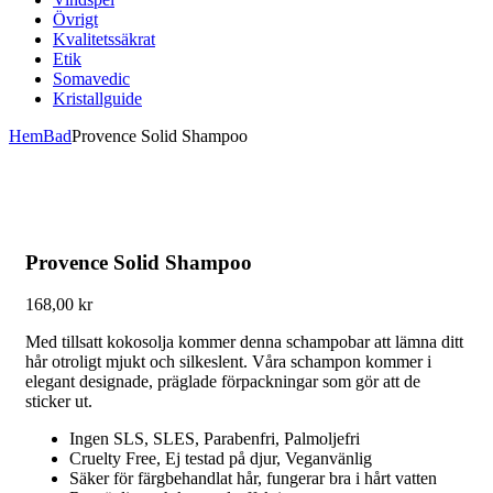
Övrigt
Kvalitetssäkrat
Etik
Somavedic
Kristallguide
Hem
Bad
Provence Solid Shampoo
Provence Solid Shampoo
168,00
kr
Med tillsatt kokosolja kommer denna schampobar att lämna ditt
hår otroligt mjukt och silkeslent. Våra schampon kommer i
elegant designade, präglade förpackningar som gör att de
sticker ut.
Ingen SLS, SLES, Parabenfri, Palmoljefri
Cruelty Free, Ej testad på djur, Veganvänlig
Säker för färgbehandlat hår, fungerar bra i hårt vatten