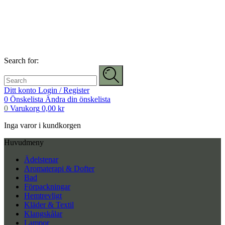
Search for:
Ditt konto
Login / Register
0
Önskelista
Ändra din önskelista
0
Varukorg
0,00
kr
Inga varor i kundkorgen
Huvudmeny
Ädelstenar
Aromaterapi & Dofter
Bad
Förpackningar
Hemtrevligt
Kläder & Textil
Klangskålar
Lampor