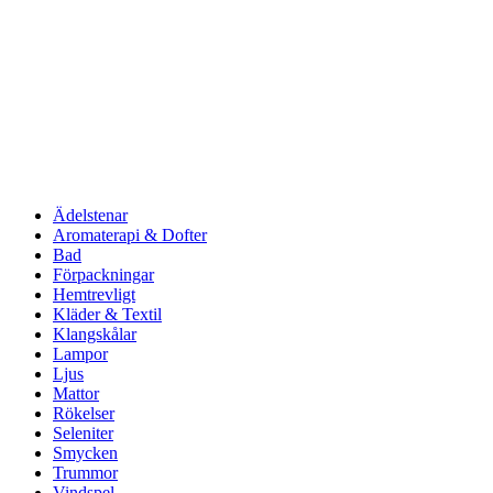
Ädelstenar
Aromaterapi & Dofter
Bad
Förpackningar
Hemtrevligt
Kläder & Textil
Klangskålar
Lampor
Ljus
Mattor
Rökelser
Seleniter
Smycken
Trummor
Vindspel