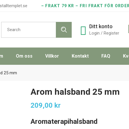
stalltemplet.se
– FRAKT 79 KR – FRI FRAKT FÖR ORDE
Search
Ditt konto
for:
Login / Register
m
Om oss
Villkor
Kontakt
FAQ
Kv
nd 25 mm
Arom halsband 25 mm
209,00
kr
Aromaterapihalsband