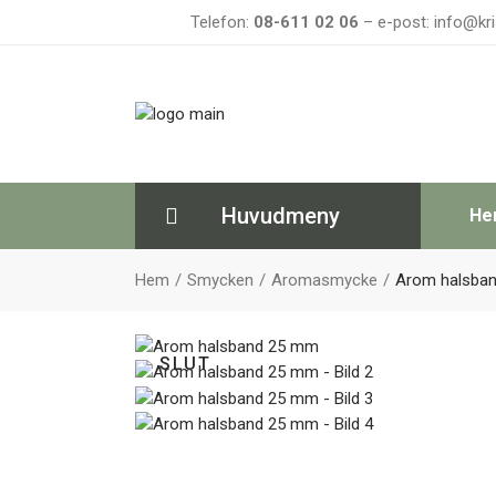
Telefon:
08-611 02 06
– e-post: info@kri
Huvudmeny
He
Hem
Smycken
Aromasmycke
Arom halsba
SLUT