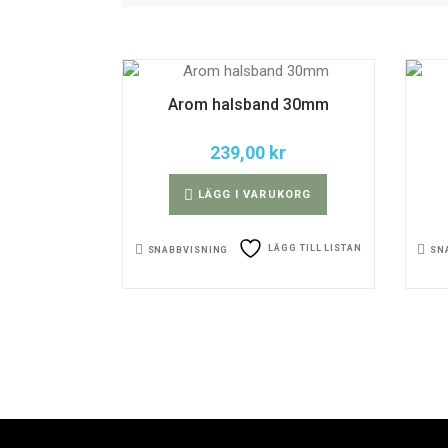
Arom halsband 30mm
239,00
kr
LÄGG I VARUKORG
LÄGG TILL LISTAN
SNABBVISNING
SN