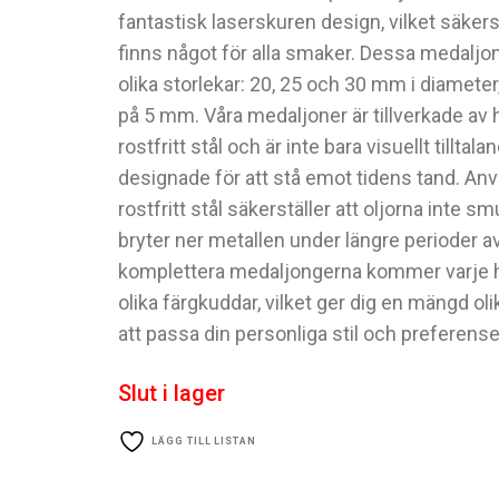
fantastisk laserskuren design, vilket säkerst
finns något för alla smaker. Dessa medaljone
olika storlekar: 20, 25 och 30 mm i diamete
på 5 mm. Våra medaljoner är tillverkade av h
rostfritt stål och är inte bara visuellt tillta
designade för att stå emot tidens tand. An
rostfritt stål säkerställer att oljorna inte sm
bryter ner metallen under längre perioder av 
komplettera medaljongerna kommer varje
olika färgkuddar, vilket ger dig en mängd olik
att passa din personliga stil och preferense
Slut i lager
LÄGG TILL LISTAN