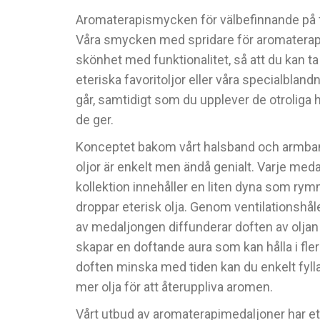
Aromaterapismycken för välbefinnande på 
Våra smycken med spridare för aromaterap
skönhet med funktionalitet, så att du kan t
eteriska favoritoljor eller våra specialbland
går, samtidigt som du upplever de otroliga 
de ger.
Konceptet bakom vårt halsband och armba
oljor är enkelt men ändå genialt. Varje meda
kollektion innehåller en liten dyna som ry
droppar eterisk olja. Genom ventilationshå
av medaljongen diffunderar doften av oljan 
skapar en doftande aura som kan hålla i fler
doften minska med tiden kan du enkelt fyl
mer olja för att återuppliva aromen.
Vårt utbud av aromaterapimedaljoner har et