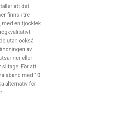
äller att det
r finns i tre
r, med en tjocklek
ögkvalitativt
lande utan också
vändningen av
utsar ner eller
slitage. För att
 halsband med 10
a alternativ för
r.