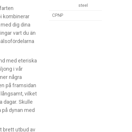
steel
farten
CPNP
i kombinerar
a med dig dina
ningar vart du än
hälsofördelarna
nd med eteriska
ljong i vår
mmer några
len på framsidan
långsamt, vilket
a dagar. Skulle
la på dynan med
t brett utbud av