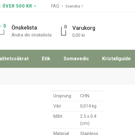
R ÖVER 500 KR –
FAQ
Svenska
0
0
Önskelista
Varukorg
Ändra din önskelista
0,00
kr
alitetssäkrat
Etik
Somavedic
Kristallguide
Ursprung
CHN
Vikt
0,014 kg
Mått
2.5 x 0.4
(cm)
Material
Stainless