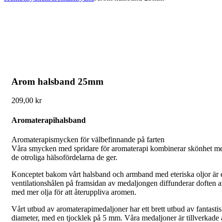
Arom halsband 25mm
209,00
kr
Aromaterapihalsband
Aromaterapismycken för välbefinnande på farten
Våra smycken med spridare för aromaterapi kombinerar skönhet med fu
de otroliga hälsofördelarna de ger.
Konceptet bakom vårt halsband och armband med eteriska oljor är e
ventilationshålen på framsidan av medaljongen diffunderar doften av
med mer olja för att återuppliva aromen.
Vårt utbud av aromaterapimedaljoner har ett brett utbud av fantastisk
diameter, med en tjocklek på 5 mm. Våra medaljoner är tillverkade av h