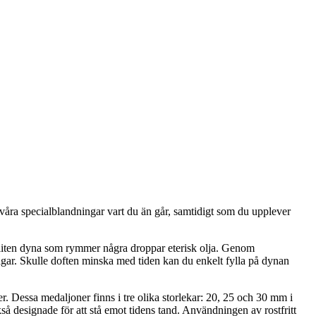
 våra specialblandningar vart du än går, samtidigt som du upplever
 liten dyna som rymmer några droppar eterisk olja. Genom
agar. Skulle doften minska med tiden kan du enkelt fylla på dynan
er. Dessa medaljoner finns i tre olika storlekar: 20, 25 och 30 mm i
ckså designade för att stå emot tidens tand. Användningen av rostfritt