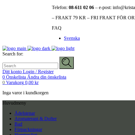
Telefon:
08-611 02 06
– e-post: info@krista
– FRAKT 79 KR – FRI FRAKT FÖR O
FAQ
Svenska
Search for:
Ditt konto
Login / Register
0
Önskelista
Ändra din önskelista
0
Varukorg
0,00
kr
Inga varor i kundkorgen
Huvudmeny
Ädelstenar
Aromaterapi & Dofter
Bad
Förpackningar
Hemtrevligt