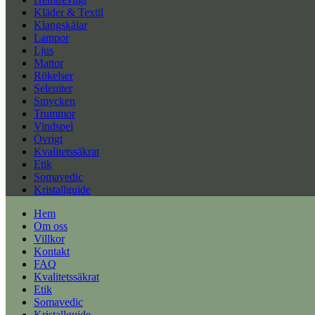
Kläder & Textil
Klangskålar
Lampor
Ljus
Mattor
Rökelser
Seleniter
Smycken
Trummor
Vindspel
Övrigt
Kvalitetssäkrat
Etik
Somavedic
Kristallguide
Hem
Om oss
Villkor
Kontakt
FAQ
Kvalitetssäkrat
Etik
Somavedic
Kristallguide