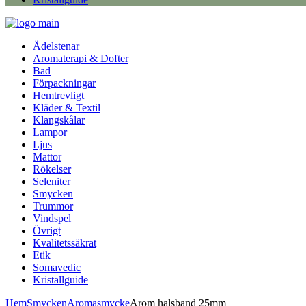
Ädelstenar
Aromaterapi & Dofter
Bad
Förpackningar
Hemtrevligt
Kläder & Textil
Klangskålar
Lampor
Ljus
Mattor
Rökelser
Seleniter
Smycken
Trummor
Vindspel
Övrigt
Kvalitetssäkrat
Etik
Somavedic
Kristallguide
Hem
Smycken
Aromasmycke
Arom halsband 25mm