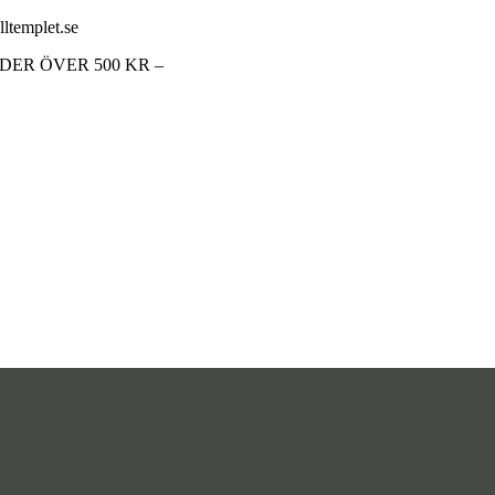
lltemplet.se
RDER ÖVER 500 KR –