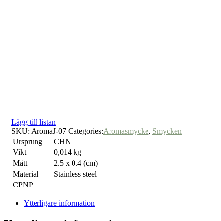
Lägg till listan
SKU:
AromaJ-07
Categories:
Aromasmycke
,
Smycken
Ursprung
CHN
Vikt
0,014 kg
Mått
2.5 x 0.4 (cm)
Material
Stainless steel
CPNP
Ytterligare information