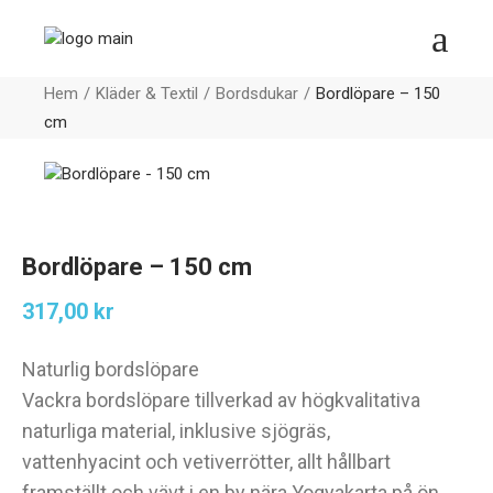
Hem
Kläder & Textil
Bordsdukar
Bordlöpare – 150
cm
Bordlöpare – 150 cm
317,00
kr
Naturlig bordslöpare
Vackra bordslöpare tillverkad av högkvalitativa
naturliga material, inklusive sjögräs,
vattenhyacint och vetiverrötter, allt hållbart
framställt och vävt i en by nära Yogyakarta på ön