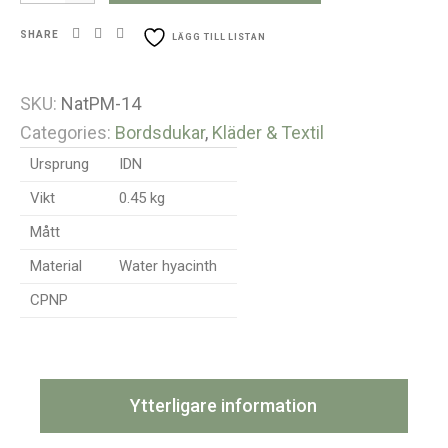
SHARE
LÄGG TILL LISTAN
SKU:
NatPM-14
Categories:
Bordsdukar
,
Kläder & Textil
Ursprung
IDN
Vikt
0.45 kg
Mått
Material
Water hyacinth
CPNP
Ytterligare information