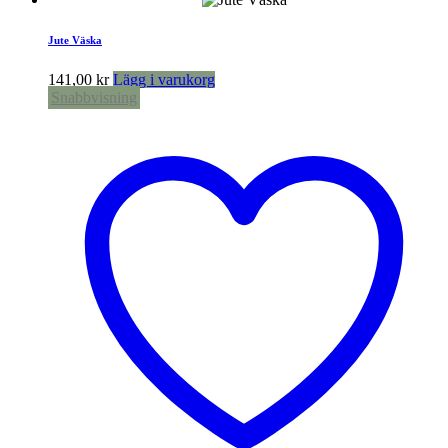
Jute Väska
141,00
kr
Lägg i varukorg
Snabbvisning