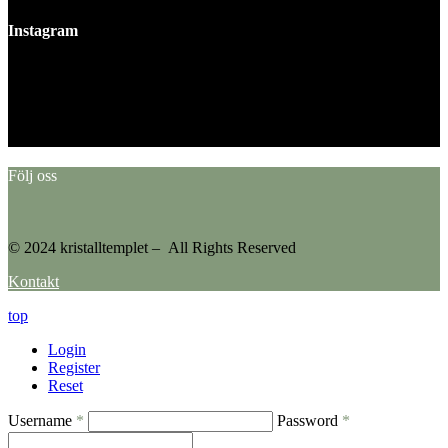
Instagram
This error message is only visible to WordPress admins
Error: No feed found.
Please go to the Instagram Feed settings page to create a feed.
Följ oss
© 2024 kristalltemplet – All Rights Reserved
Kontakt
top
Login
Register
Reset
Username
*
Password
*