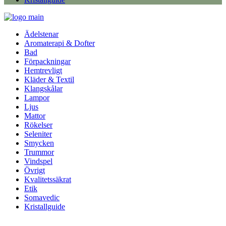
Ädelstenar
Aromaterapi & Dofter
Bad
Förpackningar
Hemtrevligt
Kläder & Textil
Klangskålar
Lampor
Ljus
Mattor
Rökelser
Seleniter
Smycken
Trummor
Vindspel
Övrigt
Kvalitetssäkrat
Etik
Somavedic
Kristallguide