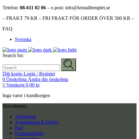
Telefon:
08-611 02 06
– e-post: info@kristalltemplet.se
– FRAKT 79 KR – FRI FRAKT FÖR ORDER ÖVER 500 KR –
FAQ
Svenska
Search for:
Ditt konto
Login / Register
0
Önskelista
Ändra din önskelista
0
Varukorg
0,00
kr
Inga varor i kundkorgen
Huvudmeny
Ädelstenar
Aromaterapi & Dofter
Bad
Förpackningar
Hemtrevligt