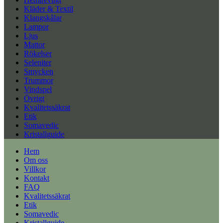
Kläder & Textil
Klangskålar
Lampor
Ljus
Mattor
Rökelser
Seleniter
Smycken
Trummor
Vindspel
Övrigt
Kvalitetssäkrat
Etik
Somavedic
Kristallguide
Hem
Om oss
Villkor
Kontakt
FAQ
Kvalitetssäkrat
Etik
Somavedic
Kristallguide