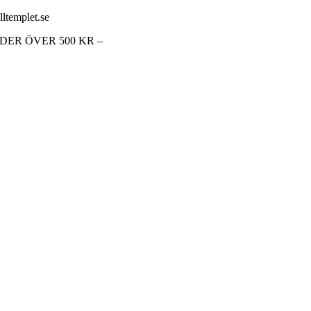
lltemplet.se
RDER ÖVER 500 KR –