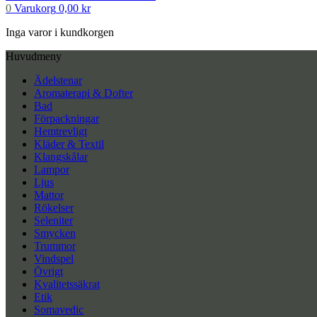
0
Varukorg
0,00
kr
Inga varor i kundkorgen
Huvudmeny
Ädelstenar
Aromaterapi & Dofter
Bad
Förpackningar
Hemtrevligt
Kläder & Textil
Klangskålar
Lampor
Ljus
Mattor
Rökelser
Seleniter
Smycken
Trummor
Vindspel
Övrigt
Kvalitetssäkrat
Etik
Somavedic