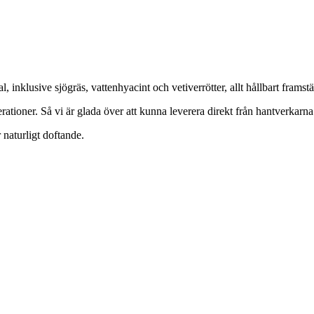
, inklusive sjögräs, vattenhyacint och vetiverrötter, allt hållbart framst
ationer. Så vi är glada över att kunna leverera direkt från hantverkarna t
 naturligt doftande.