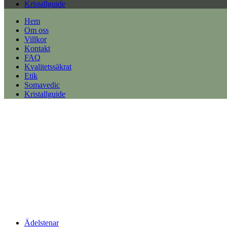
Kristallguide
Hem
Om oss
Villkor
Kontakt
FAQ
Kvalitetssäkrat
Etik
Somavedic
Kristallguide
Ädelstenar