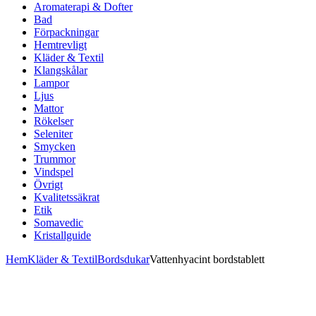
Aromaterapi & Dofter
Bad
Förpackningar
Hemtrevligt
Kläder & Textil
Klangskålar
Lampor
Ljus
Mattor
Rökelser
Seleniter
Smycken
Trummor
Vindspel
Övrigt
Kvalitetssäkrat
Etik
Somavedic
Kristallguide
Hem
Kläder & Textil
Bordsdukar
Vattenhyacint bordstablett