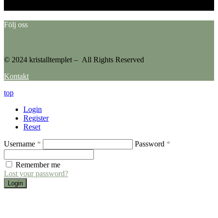
Please go to the Instagram Feed settings page to create a feed.
Följ oss
© 2024 kristalltemplet – All Rights Reserved
Kontakt
top
Login
Register
Reset
Username
*
Password
*
Remember me
Lost your password?
Login