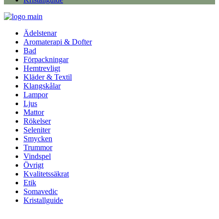
Ädelstenar
Aromaterapi & Dofter
Bad
Förpackningar
Hemtrevligt
Kläder & Textil
Klangskålar
Lampor
Ljus
Mattor
Rökelser
Seleniter
Smycken
Trummor
Vindspel
Övrigt
Kvalitetssäkrat
Etik
Somavedic
Kristallguide