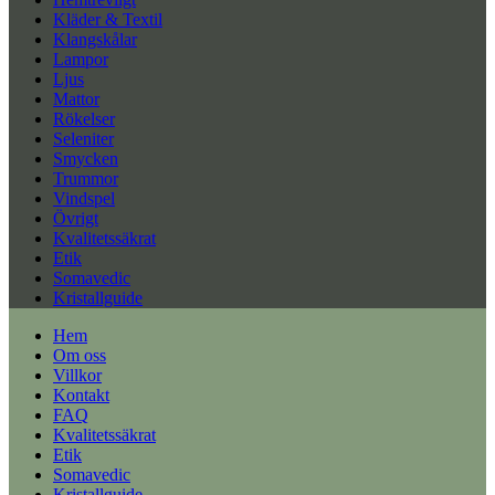
Kläder & Textil
Klangskålar
Lampor
Ljus
Mattor
Rökelser
Seleniter
Smycken
Trummor
Vindspel
Övrigt
Kvalitetssäkrat
Etik
Somavedic
Kristallguide
Hem
Om oss
Villkor
Kontakt
FAQ
Kvalitetssäkrat
Etik
Somavedic
Kristallguide