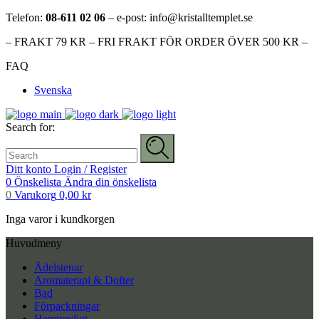
Telefon:
08-611 02 06
– e-post: info@kristalltemplet.se
– FRAKT 79 KR – FRI FRAKT FÖR ORDER ÖVER 500 KR –
FAQ
Svenska
Search for:
Ditt konto
Login / Register
0
Önskelista
Ändra din önskelista
0
Varukorg
0,00
kr
Inga varor i kundkorgen
Huvudmeny
Ädelstenar
Aromaterapi & Dofter
Bad
Förpackningar
Hemtrevligt