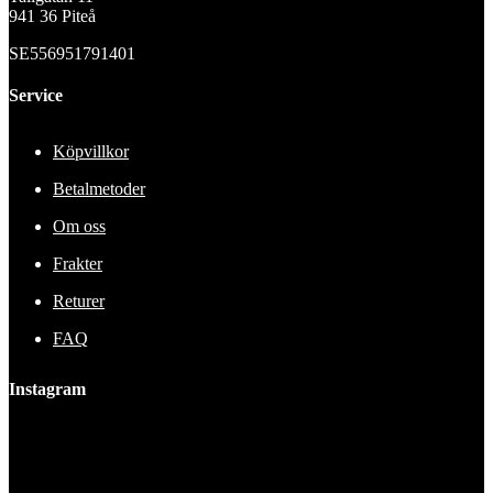
941 36 Piteå
SE556951791401
Service
Köpvillkor
Betalmetoder
Om oss
Frakter
Returer
FAQ
Instagram
This error message is only visible to WordPress admins
Error: No feed found.