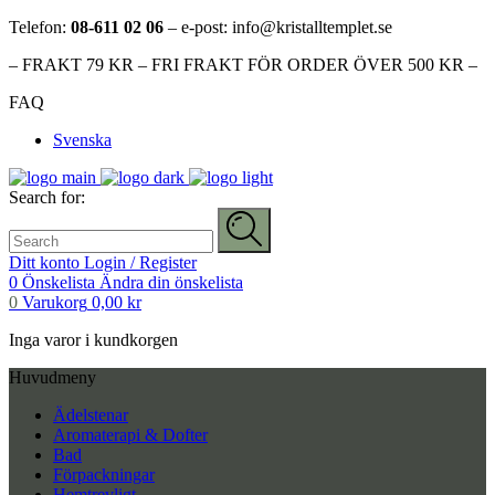
Telefon:
08-611 02 06
– e-post: info@kristalltemplet.se
– FRAKT 79 KR – FRI FRAKT FÖR ORDER ÖVER 500 KR –
FAQ
Svenska
Search for:
Ditt konto
Login / Register
0
Önskelista
Ändra din önskelista
0
Varukorg
0,00
kr
Inga varor i kundkorgen
Huvudmeny
Ädelstenar
Aromaterapi & Dofter
Bad
Förpackningar
Hemtrevligt