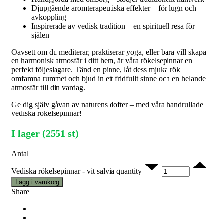
Djupgående aromterapeutiska effekter – för lugn och
avkoppling
Inspirerade av vedisk tradition – en spirituell resa för
själen
Oavsett om du mediterar, praktiserar yoga, eller bara vill skapa
en harmonisk atmosfär i ditt hem, är våra rökelsepinnar en
perfekt följeslagare. Tänd en pinne, låt dess mjuka rök
omfamna rummet och bjud in ett fridfullt sinne och en helande
atmosfär till din vardag.
Ge dig själv gåvan av naturens dofter – med våra handrullade
vediska rökelsepinnar!
I lager (2551 st)
Antal
Vediska rökelsepinnar - vit salvia quantity
Lägg i varukorg
Share