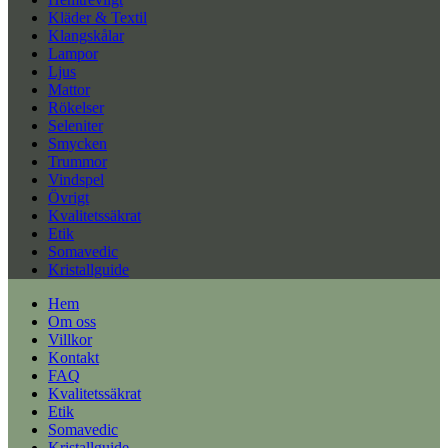
Kläder & Textil
Klangskålar
Lampor
Ljus
Mattor
Rökelser
Seleniter
Smycken
Trummor
Vindspel
Övrigt
Kvalitetssäkrat
Etik
Somavedic
Kristallguide
Hem
Om oss
Villkor
Kontakt
FAQ
Kvalitetssäkrat
Etik
Somavedic
Kristallguide