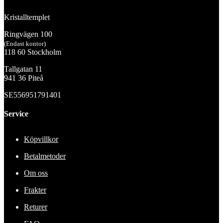
Kristalltemplet
Ringvägen 100
(Endast kontor)
118 60 Stockholm
Tallgatan 11
941 36 Piteå
SE556951791401
Service
Köpvillkor
Betalmetoder
Om oss
Frakter
Returer