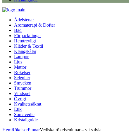
Ädelstenar
Aromaterapi & Dofter
Bad
Förpackningar
Hemtrevligt
Kläder & Textil
Klangskålar
Lampor
Ljus
Mattor
Rökelser
Seleniter
Smycken
Trummor
Vindspel
Övrigt
Kvalitetssäkrat
Etik
Somavedic
Kristallguide
Hem
Rökelser
Pinnar
Vediska rökelsepinnar – vit salvia