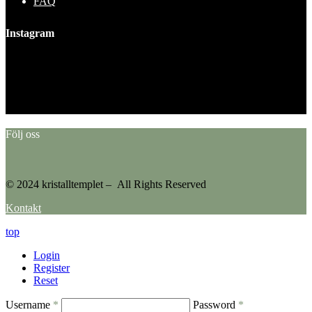
FAQ
Instagram
This error message is only visible to WordPress admins
Error: No feed found.
Please go to the Instagram Feed settings page to create a feed.
Följ oss
© 2024 kristalltemplet – All Rights Reserved
Kontakt
top
Login
Register
Reset
Username
*
Password
*