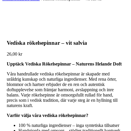
Vediska rökelsepinnar – vit salvia
26,00
kr
Upptäck Vediska Rökelsepinnar – Naturens Helande Doft
Våra handrullade vediska rökelsepinnar är skapade med
uråldrig kunskap och naturliga ingredienser. Med rena örter,
blommor och hartser erbjuder de en ren och autentisk
doftupplevelse som främjar harmoni, avslappning och inre
balans. Varje rökelsepinne är omsorgsfullt rullad för hand,
precis som i vedisk tradition, där varje steg är en hyllning till
naturens kraft.
Varför välja våra vediska rökelsepinnar?
100 % naturliga ingredienser – inga syntetiska tillsatser
Handgjorda med omsorg – stödjer traditionellt hantverk