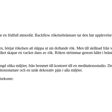
 en fridfull atmosfär. Backflow rökelsebrännare tar den här upplevelse
börjar rökelsen att släppa ut sin doftande rök. Men till skillnad från v
ar, vilket skapar en vacker dans av rök. Röken strömmar genom hålet i brä
olika miljöer, från hemmet till kontoret till en meditationsstudio. De
nsstartare och en unik dekorativ pjäs i alla miljöer.
lsekoner.