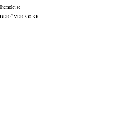
lltemplet.se
RDER ÖVER 500 KR –