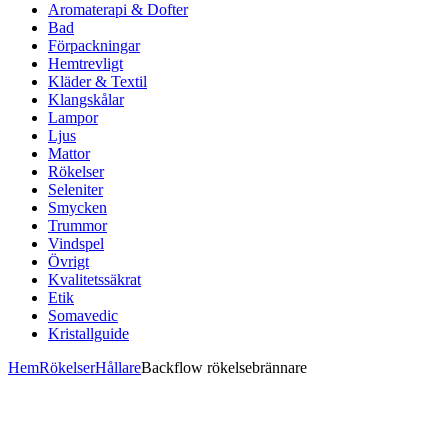
Aromaterapi & Dofter
Bad
Förpackningar
Hemtrevligt
Kläder & Textil
Klangskålar
Lampor
Ljus
Mattor
Rökelser
Seleniter
Smycken
Trummor
Vindspel
Övrigt
Kvalitetssäkrat
Etik
Somavedic
Kristallguide
Hem
Rökelser
Hållare
Backflow rökelsebrännare