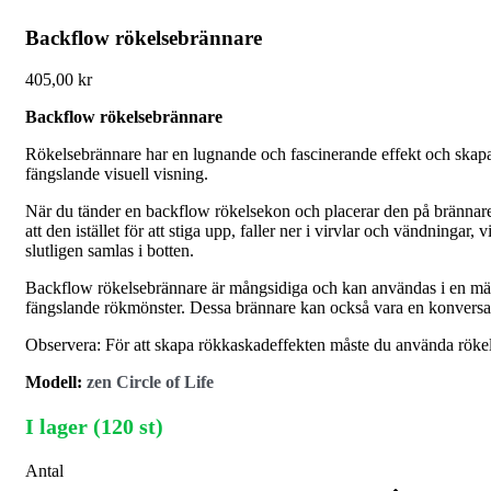
Backflow rökelsebrännare
405,00
kr
Backflow rökelsebrännare
Rökelsebrännare har en lugnande och fascinerande effekt och skapar
fängslande visuell visning.
När du tänder en backflow rökelsekon och placerar den på brännaren, 
att den istället för att stiga upp, faller ner i virvlar och vändning
slutligen samlas i botten.
Backflow rökelsebrännare är mångsidiga och kan användas i en mängd 
fängslande rökmönster. Dessa brännare kan också vara en konversatio
Observera: För att skapa rökkaskadeffekten måste du använda röke
Modell:
zen Circle of Life
I lager (120 st)
Antal