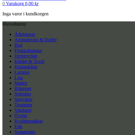
0
Varukorg
0,00
kr
Inga varor i kundkorgen
Huvudmeny
Ädelstenar
Aromaterapi & Dofter
Bad
Förpackningar
Hemtrevligt
Kläder & Textil
Klangskålar
Lampor
Ljus
Mattor
Rökelser
Seleniter
Smycken
Trummor
Vindspel
Övrigt
Kvalitetssäkrat
Etik
Somavedic