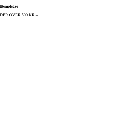
lltemplet.se
RDER ÖVER 500 KR –