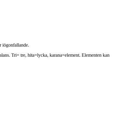
r iögonfallande.
alans. Tri= tre, hita=lycka, karana=element. Elementen kan