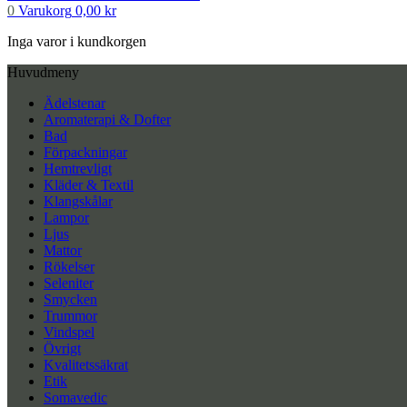
0
Varukorg
0,00
kr
Inga varor i kundkorgen
Huvudmeny
Ädelstenar
Aromaterapi & Dofter
Bad
Förpackningar
Hemtrevligt
Kläder & Textil
Klangskålar
Lampor
Ljus
Mattor
Rökelser
Seleniter
Smycken
Trummor
Vindspel
Övrigt
Kvalitetssäkrat
Etik
Somavedic