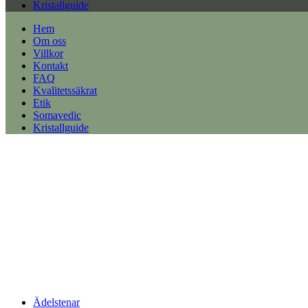
Kristallguide
Hem
Om oss
Villkor
Kontakt
FAQ
Kvalitetssäkrat
Etik
Somavedic
Kristallguide
Ädelstenar