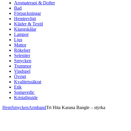
Aromaterapi & Dofter
Bad
Förpackningar
Hemtrevligt
Kläder & Textil
Klangskålar
Lampor
Ljus
Mattor
Rökelser
Seleniter
Smycken
Trummor
Vindspel
Övrigt
Kvalitetssäkrat
Etik
Somavedic
Kristallguide
Hem
Smycken
Armband
Tri Hita Karana Bangle – styrka