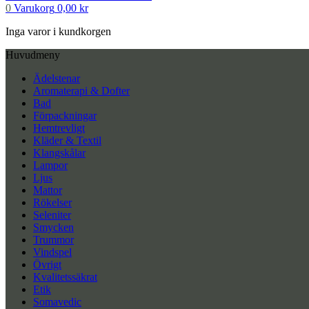
0
Varukorg
0,00
kr
Inga varor i kundkorgen
Huvudmeny
Ädelstenar
Aromaterapi & Dofter
Bad
Förpackningar
Hemtrevligt
Kläder & Textil
Klangskålar
Lampor
Ljus
Mattor
Rökelser
Seleniter
Smycken
Trummor
Vindspel
Övrigt
Kvalitetssäkrat
Etik
Somavedic