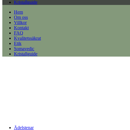
Kristallguide
Hem
Om oss
Villkor
Kontakt
FAQ
Kvalitetssäkrat
Etik
Somavedic
Kristallguide
Ädelstenar