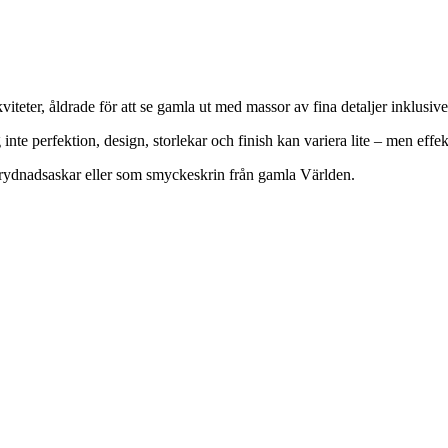
iteter, åldrade för att se gamla ut med massor av fina detaljer inklusi
nte perfektion, design, storlekar och finish kan variera lite – men effek
rydnadsaskar eller som smyckeskrin från gamla Världen.