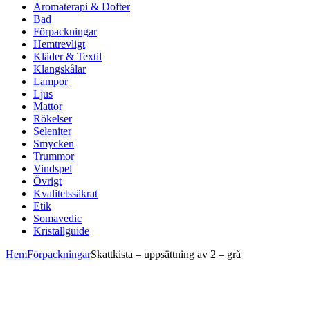
Aromaterapi & Dofter
Bad
Förpackningar
Hemtrevligt
Kläder & Textil
Klangskålar
Lampor
Ljus
Mattor
Rökelser
Seleniter
Smycken
Trummor
Vindspel
Övrigt
Kvalitetssäkrat
Etik
Somavedic
Kristallguide
Hem
Förpackningar
Skattkista – uppsättning av 2 – grå