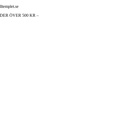
lltemplet.se
RDER ÖVER 500 KR –