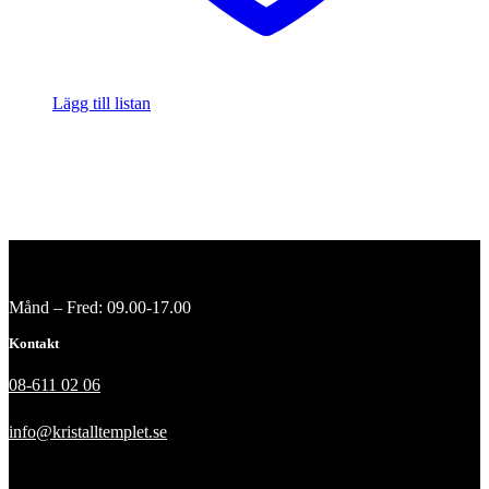
Lägg till listan
Månd – Fred: 09.00-17.00
Kontakt
08-611 02 06
info@kristalltemplet.se