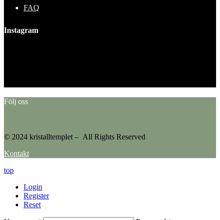
FAQ
Instagram
This error message is only visible to WordPress admins
Error: No feed found.
Please go to the Instagram Feed settings page to create a feed.
Följ oss
© 2024 kristalltemplet – All Rights Reserved
Kontakt
top
Login
Register
Reset