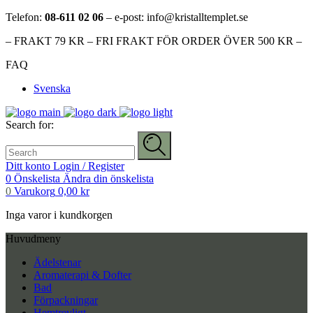
Telefon:
08-611 02 06
– e-post: info@kristalltemplet.se
– FRAKT 79 KR – FRI FRAKT FÖR ORDER ÖVER 500 KR –
FAQ
Svenska
Search for:
Ditt konto
Login / Register
0
Önskelista
Ändra din önskelista
0
Varukorg
0,00
kr
Inga varor i kundkorgen
Huvudmeny
Ädelstenar
Aromaterapi & Dofter
Bad
Förpackningar
Hemtrevligt