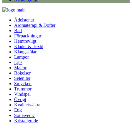
Ädelstenar
Aromaterapi & Dofter
Bad
Förpackningar
Hemtrevligt
Kläder & Textil
Klangskålar
Lampor
Ljus
Mattor
Rökelser
Seleniter
Smycken
Trummor
Vindspel
Övrigt
Kvalitetssäkrat
Etik
Somavedic
Kristallguide