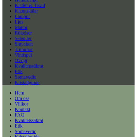
Kläder & Textil
Klangskålar
Lampor
Ljus
Mattor
Rökelser
Seleniter
Smycken
Trummor
Vindspel
Övrigt
Kvalitetssäkrat
Etik
Somavedic
Kristallguide
Hem
Om oss
Villkor
Kontakt
FAQ
Kvalitetssäkrat
Etik
Somavedic
Kristallguide