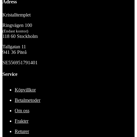
Adress
Kristalltemplet
Ringvägen 100
(Endast kontor)
118 60 Stockholm
Tallgatan 11
941 36 Piteå
SE556951791401
Service
Köpvillkor
Betalmetoder
Om oss
Frakter
Returer