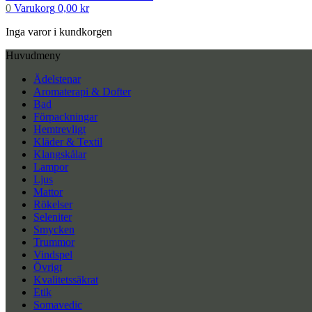
0
Varukorg
0,00
kr
Inga varor i kundkorgen
Huvudmeny
Ädelstenar
Aromaterapi & Dofter
Bad
Förpackningar
Hemtrevligt
Kläder & Textil
Klangskålar
Lampor
Ljus
Mattor
Rökelser
Seleniter
Smycken
Trummor
Vindspel
Övrigt
Kvalitetssäkrat
Etik
Somavedic