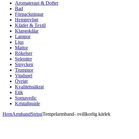
Aromaterapi & Dofter
Bad
Förpackningar
Hemtrevligt
Kläder & Textil
Klangskålar
Lampor
Ljus
Mattor
Rökelser
Seleniter
Smycken
Trummor
Vindspel
Övrigt
Kvalitetssäkrat
Etik
Somavedic
Kristallguide
Hem
Armband
String
Tempelarmband- ovillkorlig kärlek