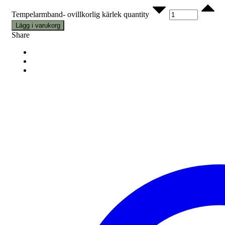
Tempelarmband- ovillkorlig kärlek quantity
Lägg i varukorg
Share