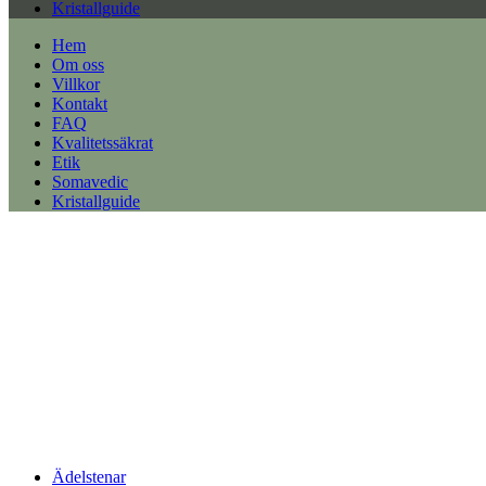
Kristallguide
Hem
Om oss
Villkor
Kontakt
FAQ
Kvalitetssäkrat
Etik
Somavedic
Kristallguide
Ädelstenar