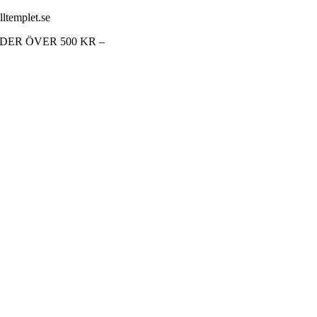
lltemplet.se
RDER ÖVER 500 KR –