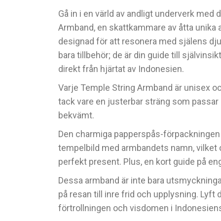
Gå in i en värld av andligt underverk med
Armband, en skattkammare av åtta unika 
designad för att resonera med själens djup
bara tillbehör; de är din guide till självinsi
direkt från hjärtat av Indonesien.
Varje Temple String Armband är unisex och
tack vare en justerbar sträng som passar 
bekvämt.
Den charmiga papperspås-förpackningen h
tempelbild med armbandets namn, vilket oc
perfekt present. Plus, en kort guide på en
Dessa armband är inte bara utsmyckningar;
på resan till inre frid och upplysning. Lyft 
förtrollningen och visdomen i Indonesiens