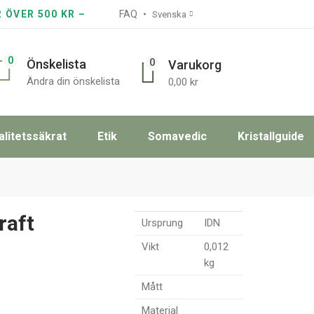
R ÖVER 500 KR –
FAQ
Svenska
0
0
Önskelista
Varukorg
Ändra din önskelista
0,00
kr
alitetssäkrat
Etik
Somavedic
Kristallguide
raft
Ursprung
IDN
Vikt
0,012
kg
Mått
Material