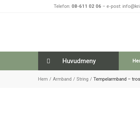
Telefon:
08-611 02 06
– e-post: info@kri
Huvudmeny
He
Hem
Armband
String
Tempelarmband – tros