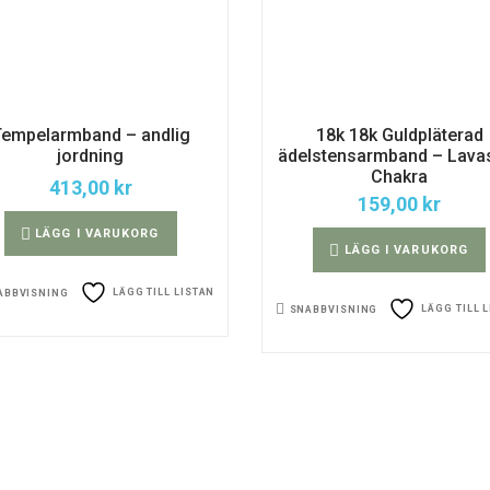
Tempelarmband – andlig
18k 18k Guldpläterad
jordning
ädelstensarmband – Lava
Chakra
413,00
kr
159,00
kr
LÄGG I VARUKORG
LÄGG I VARUKORG
LÄGG TILL LISTAN
ABBVISNING
LÄGG TILL 
SNABBVISNING