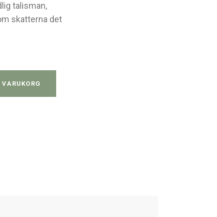
lig talisman,
som skatterna det
quantity
I VARUKORG