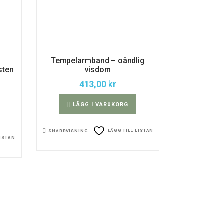
Tempelarmband – oändlig
sten
visdom
413,00
kr
LÄGG I VARUKORG
LÄGG TILL LISTAN
SNABBVISNING
LISTAN