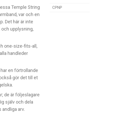
 dessa Temple String
CPNP
armband, var och en
. Det här är inte
kt och upplysning,
 one-size-fits-all,
alla handleder
ar en förtrollande
kså gör det till et
gelska.
 de är följeslagare
dig själv och dela
 andliga arv.