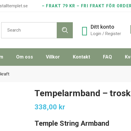
stalltemplet.se
– FRAKT 79 KR – FRI FRAKT FÖR ORDE
Search
Ditt konto
for:
Login / Register
m
Om oss
Villkor
Kontakt
FAQ
Kv
kraft
Tempelarmband – trosk
338,00
kr
Temple String Armband