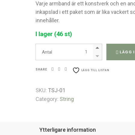
Varje armband är ett konstverk och en and
inkapslad i ett paket som är lika vackert 
innehåller.
I lager (46 st)
Tempelarmband - troskraft 
Antal
LÄGG 
SHARE
LÄGG TILL LISTAN
SKU:
TSJ-01
Category:
String
Ytterligare information