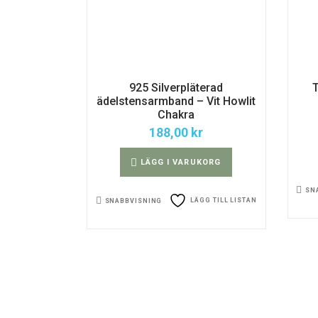
925 Silverpläterad
ädelstensarmband – Vit Howlit
Chakra
188,00
kr
LÄGG I VARUKORG
SN
LÄGG TILL LISTAN
SNABBVISNING