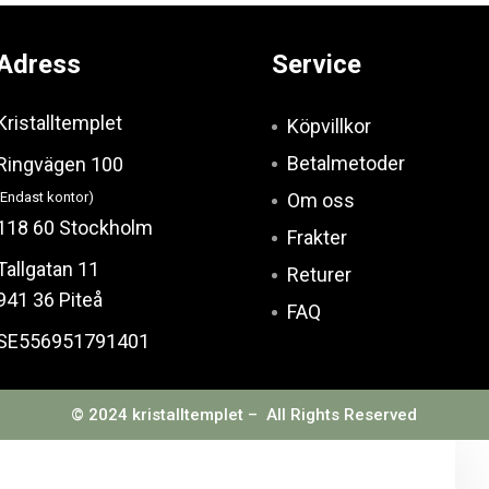
Adress
Service
Kristalltemplet
Köpvillkor
Betalmetoder
Ringvägen 100
(Endast kontor)
Om oss
118 60 Stockholm
Frakter
Tallgatan 11
Returer
941 36 Piteå
FAQ
SE556951791401
© 2024 kristalltemplet – All Rights Reserved