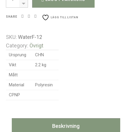
SHARE
LÄGG TILL LISTAN
SKU:
WaterF-12
Category:
Övrigt
Ursprung
CHN
Vikt
2.2 kg
Mått
Material
Polyresin
CPNP
Beskrivning