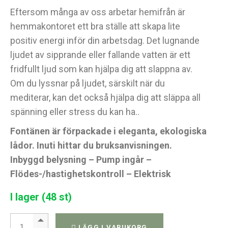
Eftersom många av oss arbetar hemifrån är
hemmakontoret ett bra ställe att skapa lite
positiv energi inför din arbetsdag. Det lugnande
ljudet av sipprande eller fallande vatten är ett
fridfullt ljud som kan hjälpa dig att slappna av.
Om du lyssnar på ljudet, särskilt när du
mediterar, kan det också hjälpa dig att släppa all
spänning eller stress du kan ha..
Fontänen är förpackade i eleganta, ekologiska
lådor. Inuti hittar du bruksanvisningen.
Inbyggd belysning – Pump ingår –
Flödes-/hastighetskontroll – Elektrisk
I lager (48 st)
Vattenfall - 35 cm - elefanter, kristallkula och vattenhjul quantity
LÄGG I VARUKORG