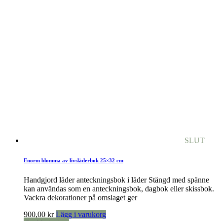
SLUT
Enorm blomma av livsläderbok 25×32 cm
Handgjord läder anteckningsbok i läder Stängd med spänne
kan användas som en anteckningsbok, dagbok eller skissbok.
Vackra dekorationer på omslaget ger
900,00
kr
Lägg i varukorg