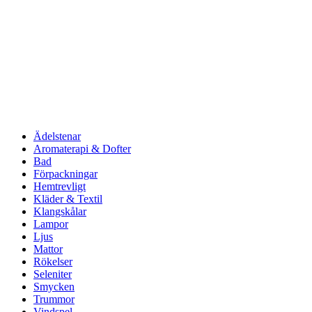
Ädelstenar
Aromaterapi & Dofter
Bad
Förpackningar
Hemtrevligt
Kläder & Textil
Klangskålar
Lampor
Ljus
Mattor
Rökelser
Seleniter
Smycken
Trummor
Vindspel