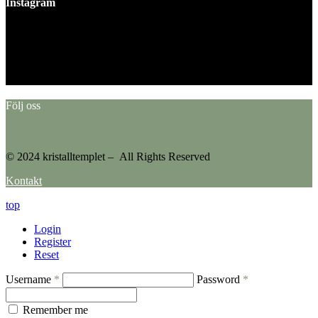
Instagram
This error message is only visible to WordPress admins
Error: No feed found.
Please go to the Instagram Feed settings page to create a feed.
Följ oss
© 2024 kristalltemplet – All Rights Reserved
Kontakt
top
Login
Register
Reset
Username
*
Password
*
Remember me