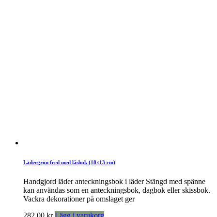
Lädergrön fred med låsbok (18×13 cm)
Handgjord läder anteckningsbok i läder Stängd med spänne
kan användas som en anteckningsbok, dagbok eller skissbok.
Vackra dekorationer på omslaget ger
282,00
kr
Lägg i varukorg