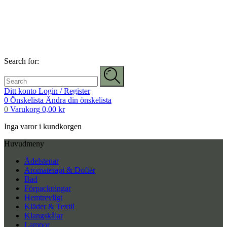
Search for:
Ditt konto
Login / Register
0
Önskelista
Ändra din önskelista
0
Varukorg
0,00
kr
Inga varor i kundkorgen
Huvudmeny
Ädelstenar
Aromaterapi & Dofter
Bad
Förpackningar
Hemtrevligt
Kläder & Textil
Klangskålar
Lampor