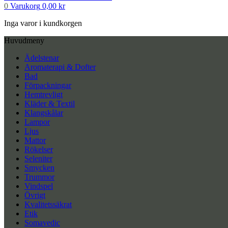
0
Varukorg
0,00
kr
Inga varor i kundkorgen
Huvudmeny
Ädelstenar
Aromaterapi & Dofter
Bad
Förpackningar
Hemtrevligt
Kläder & Textil
Klangskålar
Lampor
Ljus
Mattor
Rökelser
Seleniter
Smycken
Trummor
Vindspel
Övrigt
Kvalitetssäkrat
Etik
Somavedic