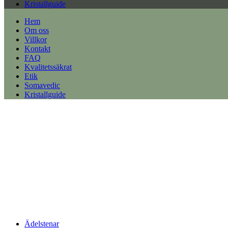
Kristallguide
Hem
Om oss
Villkor
Kontakt
FAQ
Kvalitetssäkrat
Etik
Somavedic
Kristallguide
Ädelstenar