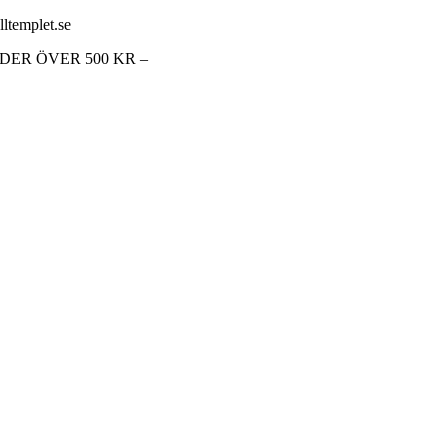
lltemplet.se
RDER ÖVER 500 KR –