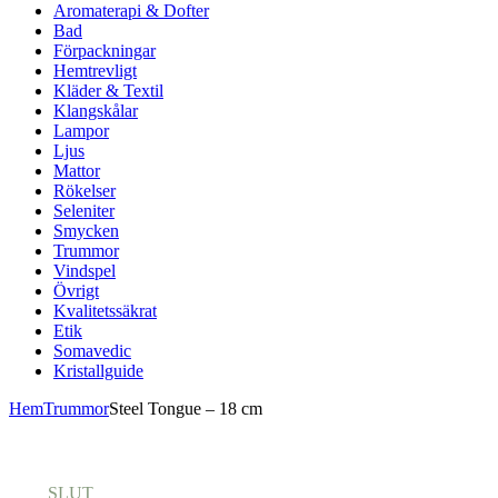
Aromaterapi & Dofter
Bad
Förpackningar
Hemtrevligt
Kläder & Textil
Klangskålar
Lampor
Ljus
Mattor
Rökelser
Seleniter
Smycken
Trummor
Vindspel
Övrigt
Kvalitetssäkrat
Etik
Somavedic
Kristallguide
Hem
Trummor
Steel Tongue – 18 cm
SLUT