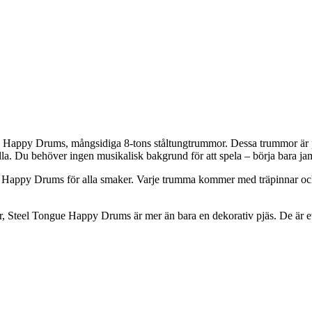
 Happy Drums, mångsidiga 8-tons ståltungtrummor. Dessa trummor är pe
 alla. Du behöver ingen musikalisk bakgrund för att spela – börja bara ja
gue Happy Drums för alla smaker. Varje trumma kommer med träpinnar och
or, Steel Tongue Happy Drums är mer än bara en dekorativ pjäs. De är et