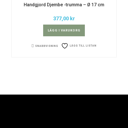
Handgjord Djembe -trumma – Ø 17 cm
377,00
kr
LÄGG I VARUKORG
LÄGG TILL LISTAN
SNABBVISNING