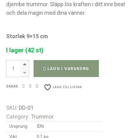
djembe trummor. Släpp lös kraften i ditt inre beat
och dela magin med dina vänner.
Storlek 9×15 cm
I lager (42 st)
Handgjord Djembe -trumma - Ø 9 cm quantity
LÄGG I VARUKORG
SHARE
LÄGG TILL LISTAN
SKU:
DD-01
Category:
Trummor
Ursprung
IDN
Vikt
0,1 kg