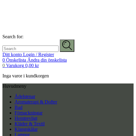
Search for:
Ditt konto
Login / Register
0
Önskelista
Ändra din önskelista
0
Varukorg
0,00
kr
Inga varor i kundkorgen
Huvudmeny
Ädelstenar
Aromaterapi & Dofter
Bad
Förpackningar
Hemtrevligt
Kläder & Textil
Klangskålar
Lampor