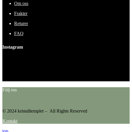
Om oss
Frakter
Returer
FAQ
Instagram
This error message is only visible to WordPress admins
Error: No feed found.
Please go to the Instagram Feed settings page to create a feed.
Följ oss
© 2024 kristalltemplet – All Rights Reserved
Kontakt
top