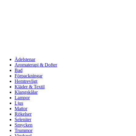
Ädelstenar
Aromaterapi & Dofter
Bad
Förpackningar
Hemtrevligt
Kläder & Textil
Klangskålar
Lampor
Ljus
Mattor
Rökelser
Seleniter
Smycken
Trummor
Vindspel