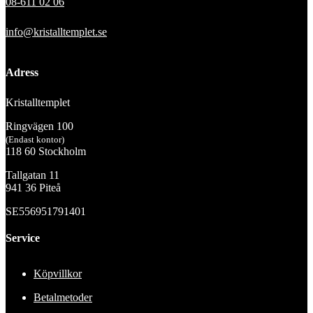
08-611 02 06
info@kristalltemplet.se
Adress
Kristalltemplet
Ringvägen 100
(Endast kontor)
118 60 Stockholm
Tallgatan 11
941 36 Piteå
SE556951791401
Service
Köpvillkor
Betalmetoder