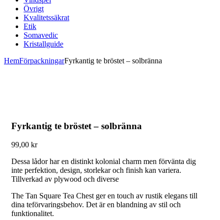
Övrigt
Kvalitetssäkrat
Etik
Somavedic
Kristallguide
Hem
Förpackningar
Fyrkantig te bröstet – solbränna
Fyrkantig te bröstet – solbränna
99,00
kr
Dessa lådor har en distinkt kolonial charm men förvänta dig
inte perfektion, design, storlekar och finish kan variera.
Tillverkad av plywood och diverse
The Tan Square Tea Chest ger en touch av rustik elegans till
dina teförvaringsbehov. Det är en blandning av stil och
funktionalitet.