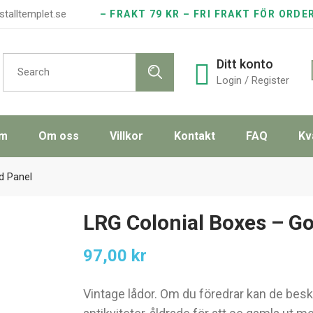
stalltemplet.se
– FRAKT 79 KR – FRI FRAKT FÖR ORDE
Search
Ditt konto
for:
Login / Register
m
Om oss
Villkor
Kontakt
FAQ
Kv
d Panel
LRG Colonial Boxes – Go
97,00
kr
Vintage lådor. Om du föredrar kan de bes