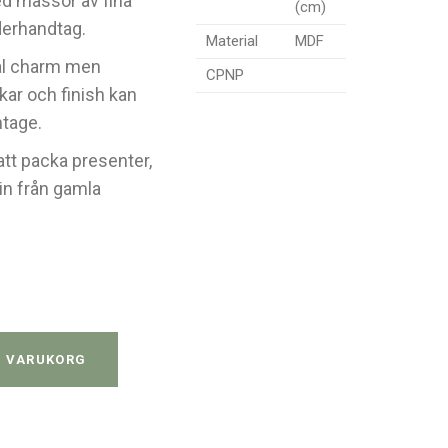
med massor av fina
(cm)
derhandtag.
Material
MDF
ial charm men
CPNP
ekar och finish kan
ntage.
tt packa presenter,
n från gamla
anel quantity
I VARUKORG