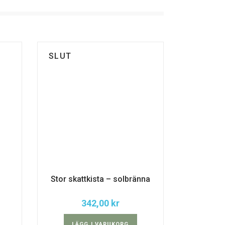
SLUT
Stor skattkista – solbränna
342,00
kr
LÄGG I VARUKORG