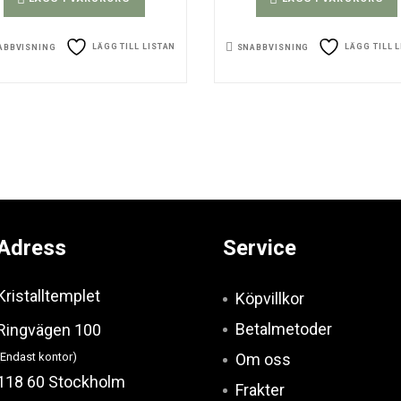
LÄGG TILL LISTAN
LÄGG TILL 
ABBVISNING
SNABBVISNING
Adress
Service
Kristalltemplet
Köpvillkor
Betalmetoder
Ringvägen 100
(Endast kontor)
Om oss
118 60 Stockholm
Frakter