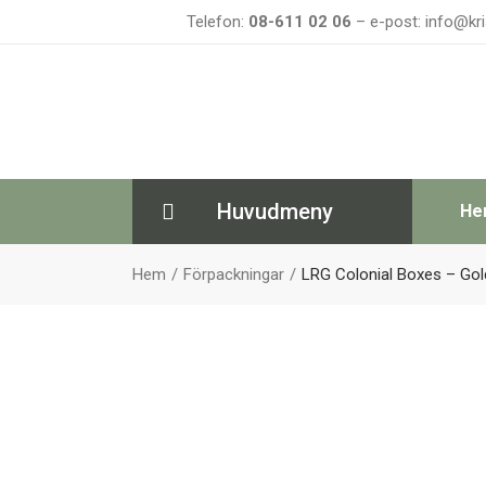
Telefon:
08-611 02 06
– e-post: info@kri
Huvudmeny
He
Hem
Förpackningar
LRG Colonial Boxes – Gol