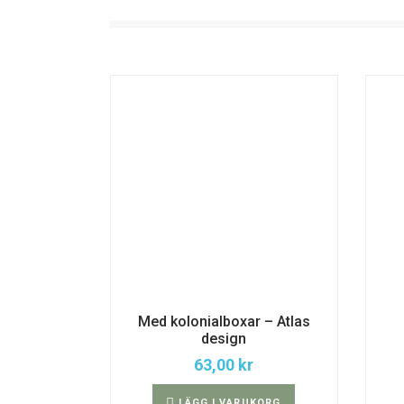
Med kolonialboxar – Atlas
design
63,00
kr
LÄGG I VARUKORG