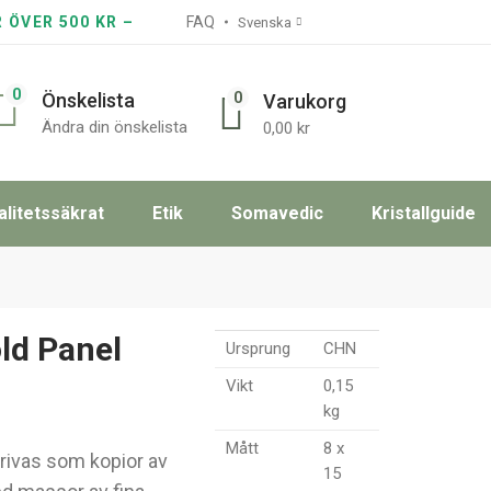
R ÖVER 500 KR –
FAQ
Svenska
0
0
Önskelista
Varukorg
Ändra din önskelista
0,00
kr
alitetssäkrat
Etik
Somavedic
Kristallguide
ld Panel
Ursprung
CHN
Vikt
0,15
kg
Mått
8 x
krivas som kopior av
15