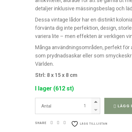
antikviteter, åldrade för att se gamla ut 
detaljer inklusive mässingsbeslag och lä
Dessa vintage lådor har en distinkt kolon
förvänta dig inte perfektion, design, storl
variera lite – men effekten är verkligen vi
Många användningsområden, perfekt för a
som prydnadsaskar eller som smyckeskri
Världen.
Strl: 8 x 15 x 8 cm
I lager (612 st)
LRG Colonial Boxes - Gold P
Antal
LÄGG 
SHARE
LÄGG TILL LISTAN