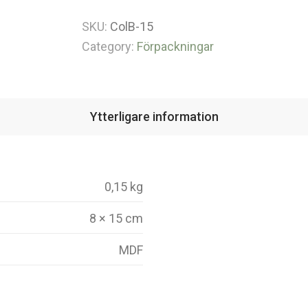
SKU:
ColB-15
Category:
Förpackningar
Ytterligare information
0,15 kg
8 × 15 cm
MDF