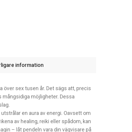
rligare information
ka över sex tusen år. Det sägs att, precis
ss mångsidiga möjligheter. Dessa
slag.
utstrålar en aura av energi. Oavsett om
rikena av healing, reiki eller spådom, kan
gin – låt pendeln vara din vägvisare på