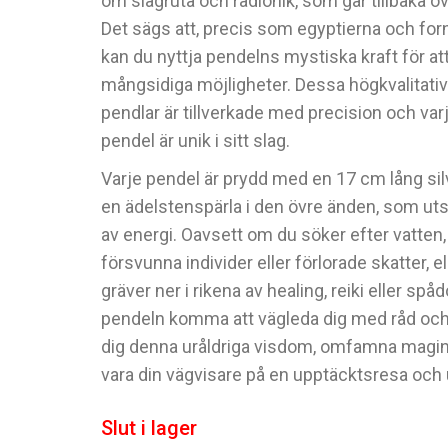
om slagruta och radionik, som går tillbaka öv
Det sägs att, precis som egyptierna och forn
kan du nyttja pendelns mystiska kraft för at
mångsidiga möjligheter. Dessa högkvalitati
pendlar är tillverkade med precision och var
pendel är unik i sitt slag.
Varje pendel är prydd med en 17 cm lång si
en ädelstenspärla i den övre änden, som uts
av energi. Oavsett om du söker efter vatten,
försvunna individer eller förlorade skatter, e
gräver ner i rikena av healing, reiki eller spå
pendeln komma att vägleda dig med råd och m
dig denna uråldriga visdom, omfamna magin
vara din vägvisare på en upptäcktsresa och
Slut i lager