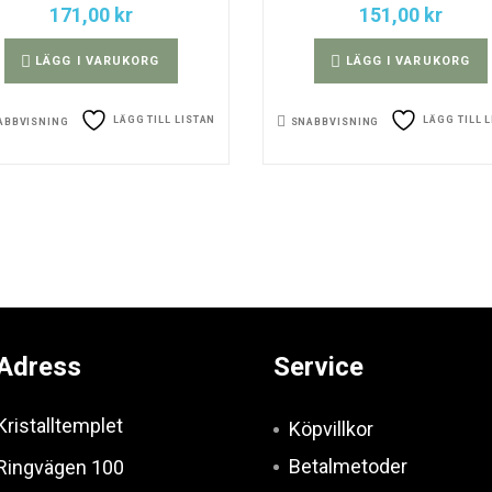
171,00
kr
151,00
kr
LÄGG I VARUKORG
LÄGG I VARUKORG
LÄGG TILL LISTAN
LÄGG TILL 
ABBVISNING
SNABBVISNING
Adress
Service
Kristalltemplet
Köpvillkor
Betalmetoder
Ringvägen 100