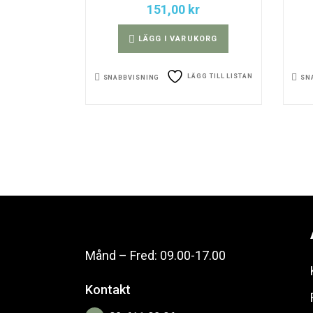
151,00
kr
LÄGG I VARUKORG
LÄGG TILL LISTAN
SNABBVISNING
SN
Månd – Fred: 09.00-17.00
Kontakt