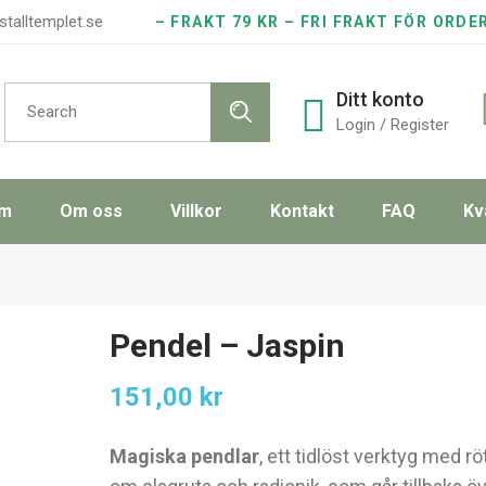
stalltemplet.se
– FRAKT 79 KR – FRI FRAKT FÖR ORDE
Search
Ditt konto
for:
Login / Register
m
Om oss
Villkor
Kontakt
FAQ
Kv
Pendel – Jaspin
151,00
kr
Magiska pendlar
, ett tidlöst verktyg med röt