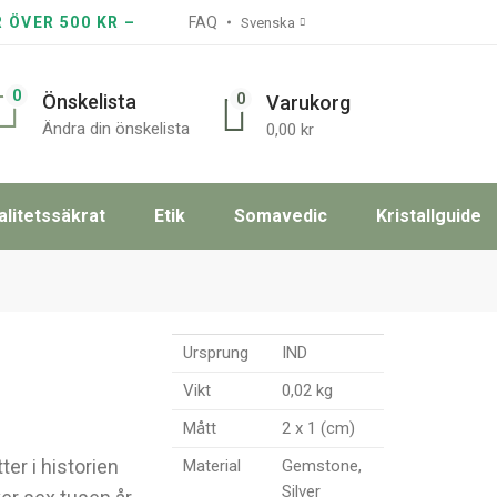
R ÖVER 500 KR –
FAQ
Svenska
0
0
Önskelista
Varukorg
Ändra din önskelista
0,00
kr
alitetssäkrat
Etik
Somavedic
Kristallguide
Ursprung
IND
Vikt
0,02 kg
Mått
2 x 1 (cm)
ter i historien
Material
Gemstone,
Silver