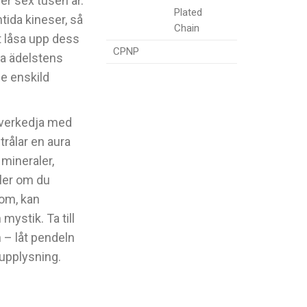
er sex tusen år.
Plated
tida kineser, så
Chain
t låsa upp dess
CPNP
va ädelstens
je enskild
lverkedja med
trålar en aura
 mineraler,
ller om du
dom, kan
ystik. Ta till
 – låt pendeln
 upplysning.