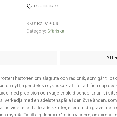
LÄGG TILL LISTAN
SKU:
BallMP-04
Category:
Sfäriska
Ytte
 rötter i historien om slagruta och radionik, som går tillba
kan du nyttja pendelns mystiska kraft för att låsa upp de
kade med precision och varje enskild pendel är unik i sitt 
silverkedja med en ädelstenspärla i den övre änden, som 
 individer eller förlorade skatter, eller om du gräver ner i 
h mystik. Ta till dig denna uråldriga visdom, omfamna ma