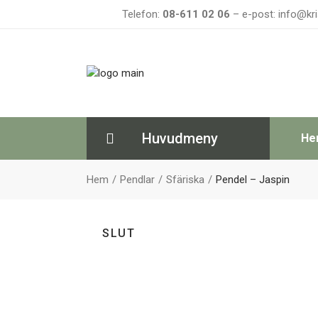
Telefon:
08-611 02 06
– e-post: info@kri
Huvudmeny
He
Hem
Pendlar
Sfäriska
Pendel – Jaspin
SLUT