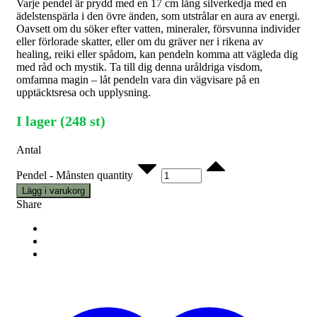
Varje pendel är prydd med en 17 cm lång silverkedja med en
ädelstenspärla i den övre änden, som utstrålar en aura av energi.
Oavsett om du söker efter vatten, mineraler, försvunna individer
eller förlorade skatter, eller om du gräver ner i rikena av
healing, reiki eller spådom, kan pendeln komma att vägleda dig
med råd och mystik. Ta till dig denna uråldriga visdom,
omfamna magin – låt pendeln vara din vägvisare på en
upptäcktsresa och upplysning.
I lager (248 st)
Antal
Pendel - Månsten quantity
Lägg i varukorg
Share