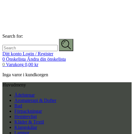
Search for:
Ditt konto
Login / Register
0
Önskelista
Ändra din önskelista
0
Varukorg
0,00
kr
Inga varor i kundkorgen
Huvudmeny
Ädelstenar
Aromaterapi & Dofter
Bad
Förpackningar
Hemtrevligt
Kläder & Textil
Klangskålar
Lampor