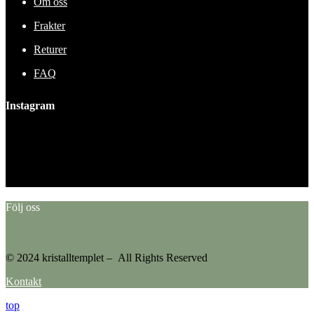
Om oss
Frakter
Returer
FAQ
Instagram
This error message is only visible to WordPress admins
Error: No feed found.
Please go to the Instagram Feed settings page to create a feed.
Följ oss
© 2024 kristalltemplet – All Rights Reserved
Kontakt
top