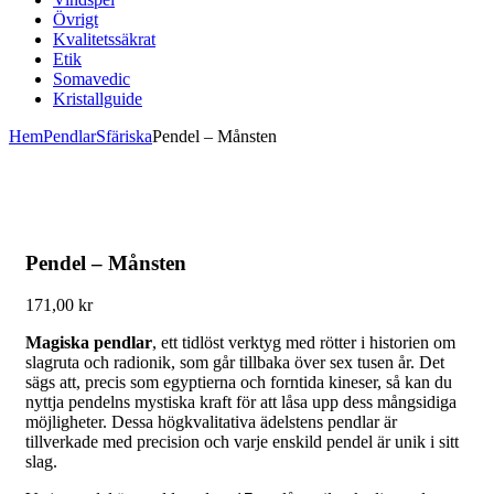
Övrigt
Kvalitetssäkrat
Etik
Somavedic
Kristallguide
Hem
Pendlar
Sfäriska
Pendel – Månsten
Pendel – Månsten
171,00
kr
Magiska pendlar
, ett tidlöst verktyg med rötter i historien om
slagruta och radionik, som går tillbaka över sex tusen år. Det
sägs att, precis som egyptierna och forntida kineser, så kan du
nyttja pendelns mystiska kraft för att låsa upp dess mångsidiga
möjligheter. Dessa högkvalitativa ädelstens pendlar är
tillverkade med precision och varje enskild pendel är unik i sitt
slag.