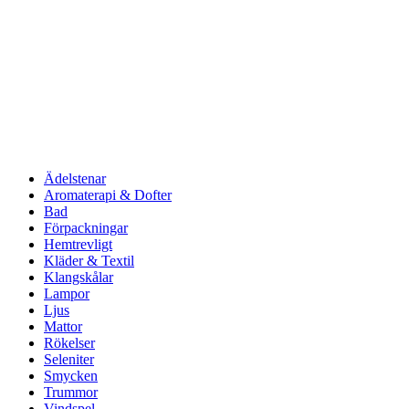
Ädelstenar
Aromaterapi & Dofter
Bad
Förpackningar
Hemtrevligt
Kläder & Textil
Klangskålar
Lampor
Ljus
Mattor
Rökelser
Seleniter
Smycken
Trummor
Vindspel