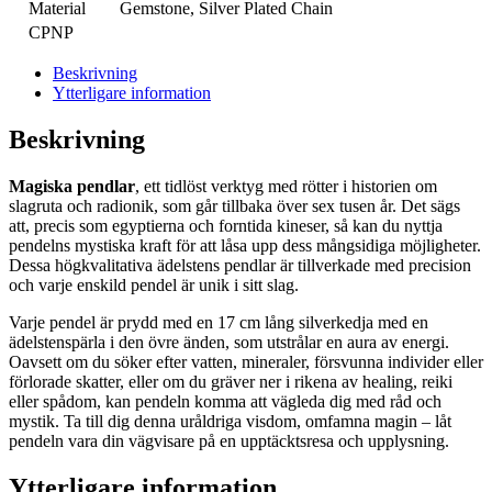
Material
Gemstone, Silver Plated Chain
CPNP
Beskrivning
Ytterligare information
Beskrivning
Magiska pendlar
, ett tidlöst verktyg med rötter i historien om
slagruta och radionik, som går tillbaka över sex tusen år. Det sägs
att, precis som egyptierna och forntida kineser, så kan du nyttja
pendelns mystiska kraft för att låsa upp dess mångsidiga möjligheter.
Dessa högkvalitativa ädelstens pendlar är tillverkade med precision
och varje enskild pendel är unik i sitt slag.
Varje pendel är prydd med en 17 cm lång silverkedja med en
ädelstenspärla i den övre änden, som utstrålar en aura av energi.
Oavsett om du söker efter vatten, mineraler, försvunna individer eller
förlorade skatter, eller om du gräver ner i rikena av healing, reiki
eller spådom, kan pendeln komma att vägleda dig med råd och
mystik. Ta till dig denna uråldriga visdom, omfamna magin – låt
pendeln vara din vägvisare på en upptäcktsresa och upplysning.
Ytterligare information