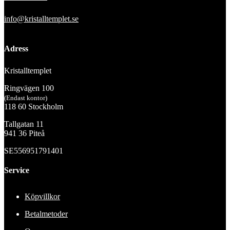
info@kristalltemplet.se
Adress
Kristalltemplet
Ringvägen 100
(Endast kontor)
118 60 Stockholm
Tallgatan 11
941 36 Piteå
SE556951791401
Service
Köpvillkor
Betalmetoder