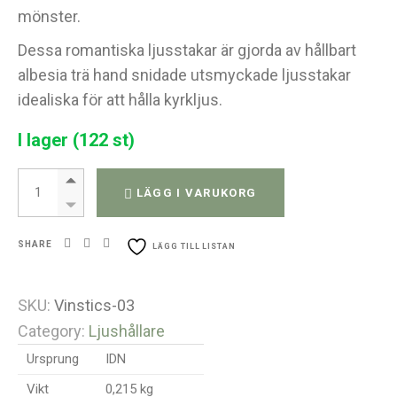
mönster.
Dessa romantiska ljusstakar är gjorda av hållbart
albesia trä hand snidade utsmyckade ljusstakar
idealiska för att hålla kyrkljus.
I lager (122 st)
Liten ljusstake - vitt guld quantity
LÄGG I VARUKORG
SHARE
LÄGG TILL LISTAN
SKU:
Vinstics-03
Category:
Ljushållare
Ursprung
IDN
Vikt
0,215 kg