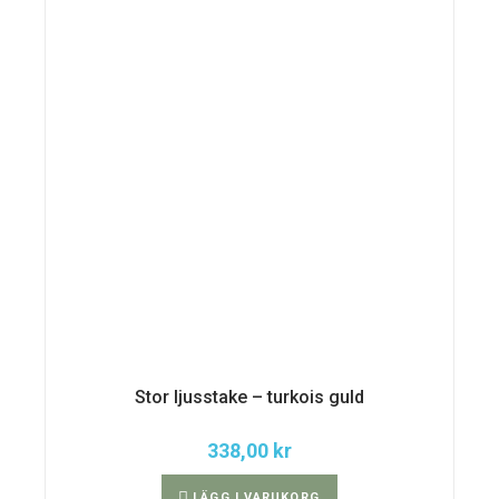
Stor ljusstake – turkois guld
338,00
kr
LÄGG I VARUKORG