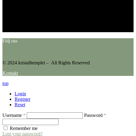
This error message is only visible to WordPress admins
Error: No feed found.
Please go to the Instagram Feed settings page to create a feed.
Följ oss
© 2024 kristalltemplet – All Rights Reserved
Kontakt
top
Login
Register
Reset
Username
*
Password
*
Remember me
Lost your password?