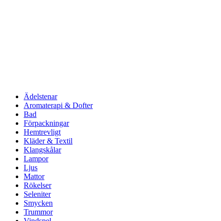
Ädelstenar
Aromaterapi & Dofter
Bad
Förpackningar
Hemtrevligt
Kläder & Textil
Klangskålar
Lampor
Ljus
Mattor
Rökelser
Seleniter
Smycken
Trummor
Vindspel