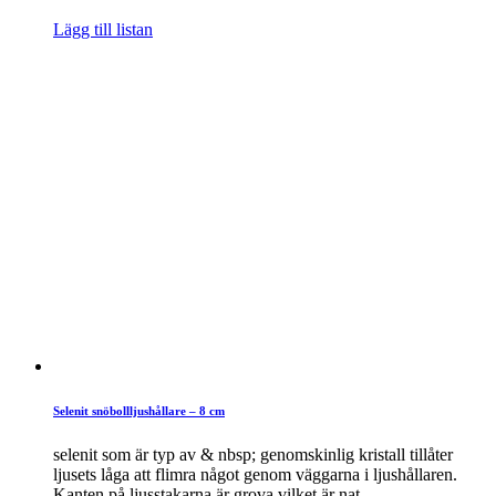
Lägg till listan
Selenit snöbollljushållare – 8 cm
selenit som är typ av & nbsp; genomskinlig kristall tillåter
ljusets låga att flimra något genom väggarna i ljushållaren.
Kanten på ljusstakarna är grova vilket är nat