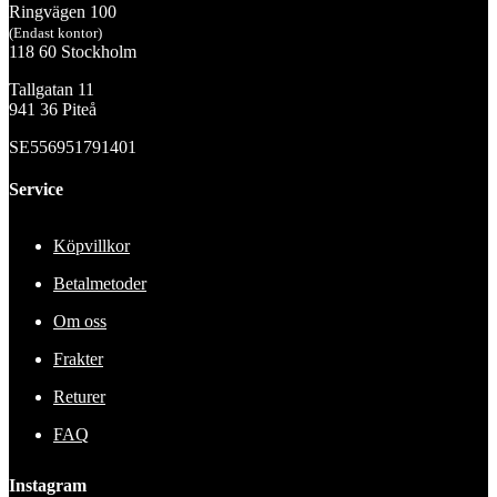
Ringvägen 100
(Endast kontor)
118 60 Stockholm
Tallgatan 11
941 36 Piteå
SE556951791401
Service
Köpvillkor
Betalmetoder
Om oss
Frakter
Returer
FAQ
Instagram