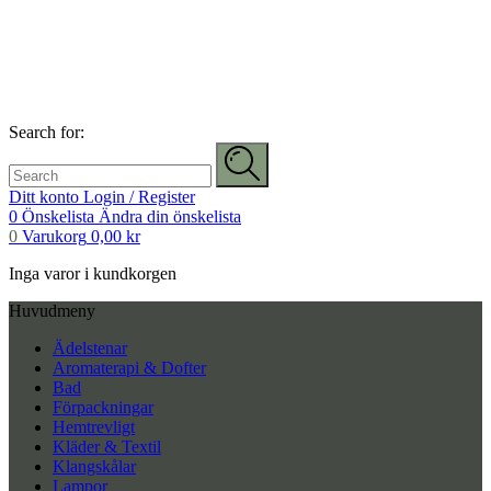
Search for:
Ditt konto
Login / Register
0
Önskelista
Ändra din önskelista
0
Varukorg
0,00
kr
Inga varor i kundkorgen
Huvudmeny
Ädelstenar
Aromaterapi & Dofter
Bad
Förpackningar
Hemtrevligt
Kläder & Textil
Klangskålar
Lampor