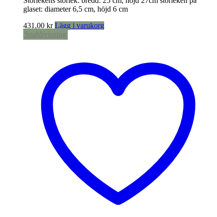
Storlekens storlek: bredd: 25 cm, höjd 27cm storleken på
glaset: diameter 6,5 cm, höjd 6 cm
431,00
kr
Lägg i varukorg
Snabbvisning