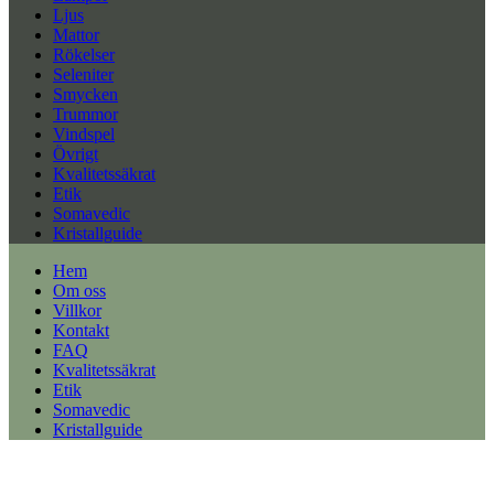
Ljus
Mattor
Rökelser
Seleniter
Smycken
Trummor
Vindspel
Övrigt
Kvalitetssäkrat
Etik
Somavedic
Kristallguide
Hem
Om oss
Villkor
Kontakt
FAQ
Kvalitetssäkrat
Etik
Somavedic
Kristallguide