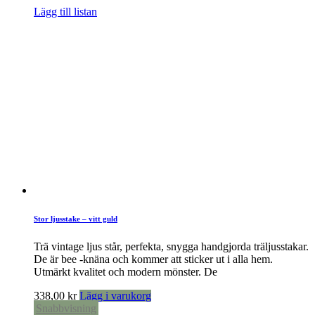
Lägg till listan
Stor ljusstake – vitt guld
Trä vintage ljus står, perfekta, snygga handgjorda träljusstakar.
De är bee -knäna och kommer att sticker ut i alla hem.
Utmärkt kvalitet och modern mönster. De
338,00
kr
Lägg i varukorg
Snabbvisning