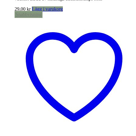
29,00
kr
Lägg i varukorg
Snabbvisning