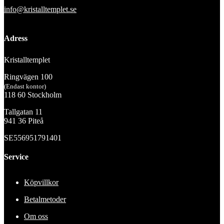
info@kristalltemplet.se
Adress
Kristalltemplet
Ringvägen 100
(Endast kontor)
118 60 Stockholm
Tallgatan 11
941 36 Piteå
SE556951791401
Service
Köpvillkor
Betalmetoder
Om oss