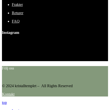
Frakter
Returer
FAQ
Instagram
This error message is only visible to WordPress admins
Error: No feed found.
Please go to the Instagram Feed settings page to create a feed.
Följ oss
© 2024 kristalltemplet – All Rights Reserved
Kontakt
top