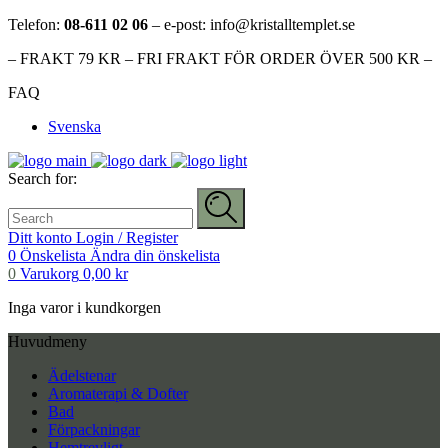
Telefon:
08-611 02 06
– e-post: info@kristalltemplet.se
– FRAKT 79 KR – FRI FRAKT FÖR ORDER ÖVER 500 KR –
FAQ
Svenska
Search for:
Ditt konto
Login / Register
0
Önskelista
Ändra din önskelista
0
Varukorg
0,00
kr
Inga varor i kundkorgen
Huvudmeny
Ädelstenar
Aromaterapi & Dofter
Bad
Förpackningar
Hemtrevligt