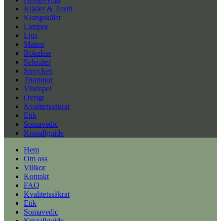
Kläder & Textil
Klangskålar
Lampor
Ljus
Mattor
Rökelser
Seleniter
Smycken
Trummor
Vindspel
Övrigt
Kvalitetssäkrat
Etik
Somavedic
Kristallguide
Hem
Om oss
Villkor
Kontakt
FAQ
Kvalitetssäkrat
Etik
Somavedic
Kristallguide