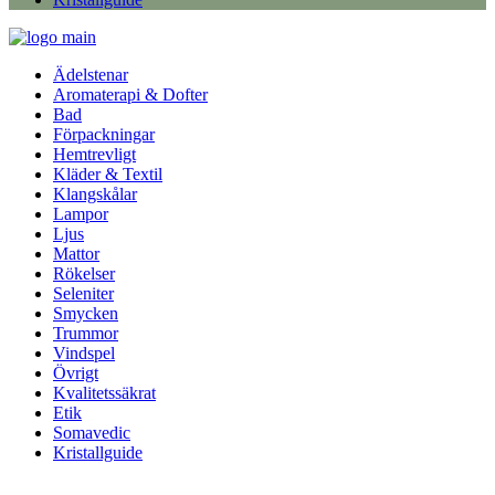
Ädelstenar
Aromaterapi & Dofter
Bad
Förpackningar
Hemtrevligt
Kläder & Textil
Klangskålar
Lampor
Ljus
Mattor
Rökelser
Seleniter
Smycken
Trummor
Vindspel
Övrigt
Kvalitetssäkrat
Etik
Somavedic
Kristallguide