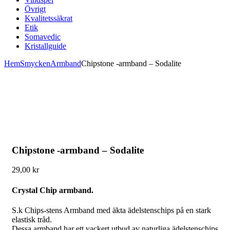
Övrigt
Kvalitetssäkrat
Etik
Somavedic
Kristallguide
Hem
Smycken
Armband
Chipstone -armband – Sodalite
Chipstone -armband – Sodalite
29,00
kr
Crystal Chip armband.
S.k Chips-stens Armband med äkta ädelstenschips på en stark
elastisk tråd.
Dessa armband har ett vackert utbud av naturliga ädelstenschips