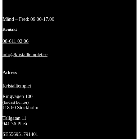
Månd – Fred: 09.00-17.00
Kontakt
08-611 02 06
info@kristalltemplet.se
Adress
Kristalltemplet
Ringvägen 100
(Endast kontor)
118 60 Stockholm
Tallgatan 11
941 36 Piteå
SE556951791401