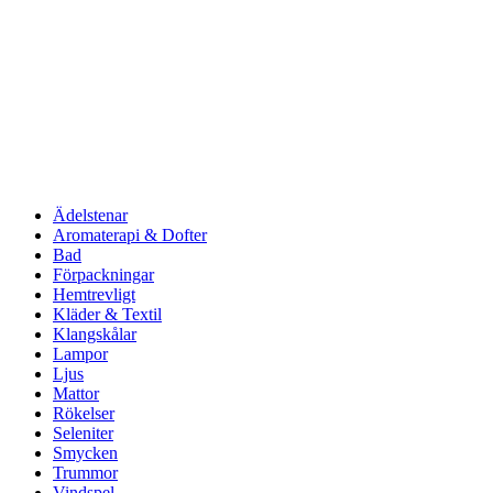
Ädelstenar
Aromaterapi & Dofter
Bad
Förpackningar
Hemtrevligt
Kläder & Textil
Klangskålar
Lampor
Ljus
Mattor
Rökelser
Seleniter
Smycken
Trummor
Vindspel