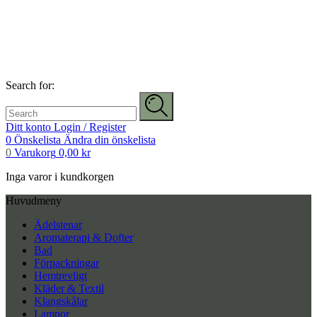
Search for:
Ditt konto
Login / Register
0
Önskelista
Ändra din önskelista
0
Varukorg
0,00
kr
Inga varor i kundkorgen
Huvudmeny
Ädelstenar
Aromaterapi & Dofter
Bad
Förpackningar
Hemtrevligt
Kläder & Textil
Klangskålar
Lampor