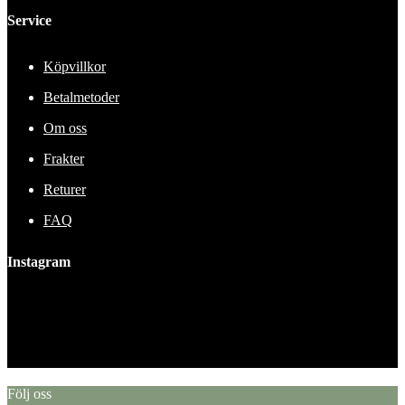
Service
Köpvillkor
Betalmetoder
Om oss
Frakter
Returer
FAQ
Instagram
This error message is only visible to WordPress admins
Error: No feed found.
Please go to the Instagram Feed settings page to create a feed.
Följ oss