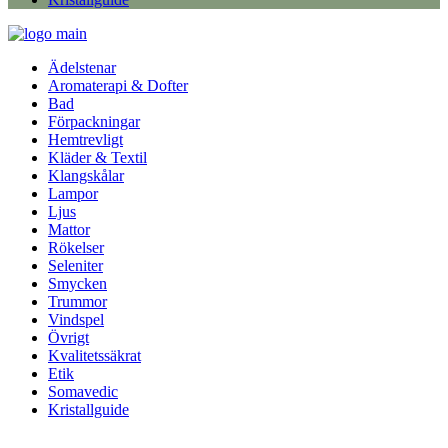
Ädelstenar
Aromaterapi & Dofter
Bad
Förpackningar
Hemtrevligt
Kläder & Textil
Klangskålar
Lampor
Ljus
Mattor
Rökelser
Seleniter
Smycken
Trummor
Vindspel
Övrigt
Kvalitetssäkrat
Etik
Somavedic
Kristallguide