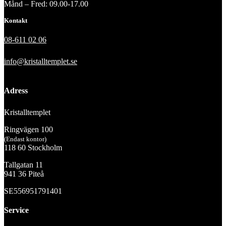
Månd – Fred: 09.00-17.00
Kontakt
08-611 02 06
info@kristalltemplet.se
Adress
Kristalltemplet
Ringvägen 100
(Endast kontor)
118 60 Stockholm
Tallgatan 11
941 36 Piteå
SE556951791401
Service