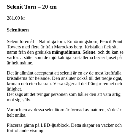
Selenit Torn – 20 cm
281,00
kr
Selenittorn
Selenitföremål – Naturliga torn, Enhörningshorn, Pencil Point
Towers med flera är från Marockos berg. Kristallen fick sitt
namn från den grekiska
mångudinnan,
Selene
, och du kan se
varför… sättet som de mjölkaktiga kristallerna bryter ljuset på
är helt månne.
Det är allmänt accepterat att selenit är en av de mest kraftfulla
kristallerna för helande. Den ansluter också till det tredje ögat,
kronan och eterchakran. Vissa säger att det främjar renhet och
ärlighet.
Det sägs att det tvingar personen som håller den att vara ärlig
mot sig själv.
Var och en av dessa selenittorn är formad av naturen, så de är
helt unika.
Placeras gärna på LED-ljusblock. Detta skapar en vacker och
förtrollande visning.