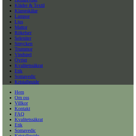
Kläder & Textil
Klangskålar
Lampor
Ljus
Mattor
Rökelser
Seleniter
Smycken
Trummor
Vindspel
Övrigt
Kvalitetssäkrat
Etik
Somavedic
Kristallguide
Hem
Om oss
Villkor
Kontakt
FAQ
Kvalitetssäkrat
Etik
Somavedic
Kristallguide