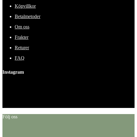
Köpvillkor
Betalmetoder
Om oss
Frakter
Returer
FAQ
Instagram
This error message is only visible to WordPress admins
Error: No feed found.
Please go to the Instagram Feed settings page to create a feed.
Följ oss