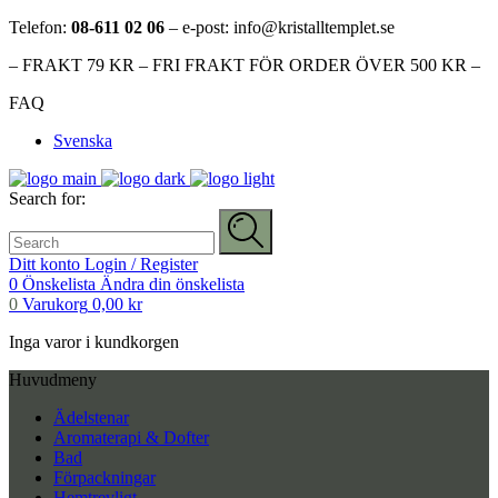
Telefon:
08-611 02 06
– e-post: info@kristalltemplet.se
– FRAKT 79 KR – FRI FRAKT FÖR ORDER ÖVER 500 KR –
FAQ
Svenska
Search for:
Ditt konto
Login / Register
0
Önskelista
Ändra din önskelista
0
Varukorg
0,00
kr
Inga varor i kundkorgen
Huvudmeny
Ädelstenar
Aromaterapi & Dofter
Bad
Förpackningar
Hemtrevligt