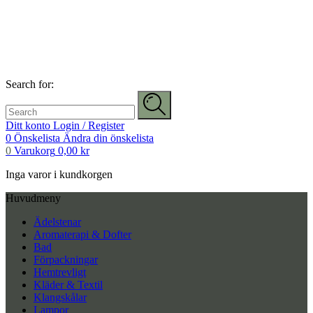
Search for:
Ditt konto
Login / Register
0
Önskelista
Ändra din önskelista
0
Varukorg
0,00
kr
Inga varor i kundkorgen
Huvudmeny
Ädelstenar
Aromaterapi & Dofter
Bad
Förpackningar
Hemtrevligt
Kläder & Textil
Klangskålar
Lampor