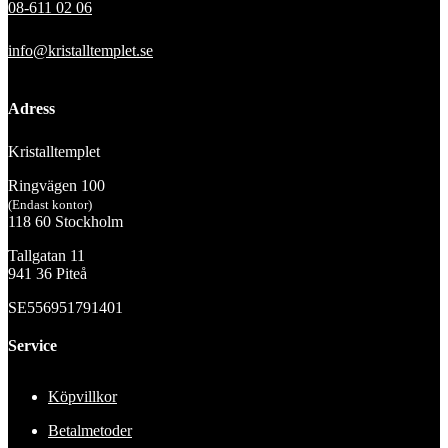
08-611 02 06
info@kristalltemplet.se
Adress
Kristalltemplet
Ringvägen 100
(Endast kontor)
118 60 Stockholm
Tallgatan 11
941 36 Piteå
SE556951791401
Service
Köpvillkor
Betalmetoder