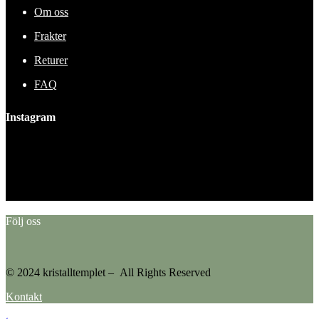
Om oss
Frakter
Returer
FAQ
Instagram
This error message is only visible to WordPress admins
Error: No feed found.
Please go to the Instagram Feed settings page to create a feed.
Följ oss
© 2024 kristalltemplet – All Rights Reserved
Kontakt