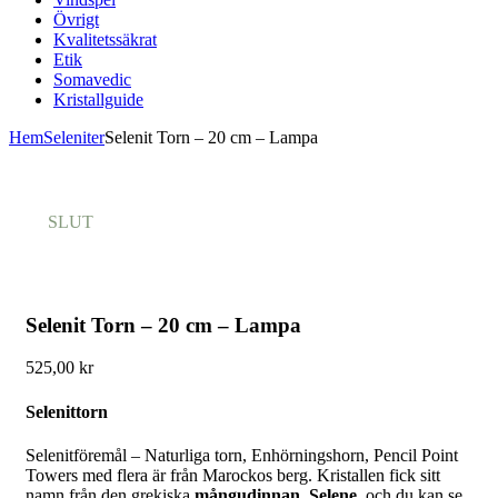
Övrigt
Kvalitetssäkrat
Etik
Somavedic
Kristallguide
Hem
Seleniter
Selenit Torn – 20 cm – Lampa
SLUT
Selenit Torn – 20 cm – Lampa
525,00
kr
Selenittorn
Selenitföremål – Naturliga torn, Enhörningshorn, Pencil Point
Towers med flera är från Marockos berg. Kristallen fick sitt
namn från den grekiska
mångudinnan,
Selene
, och du kan se