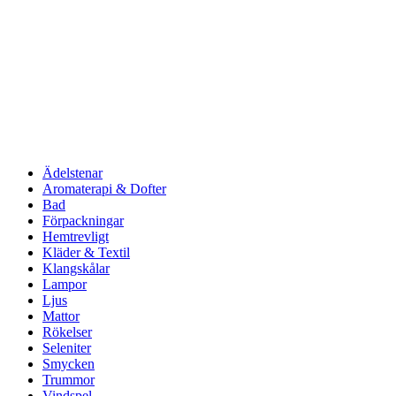
Ädelstenar
Aromaterapi & Dofter
Bad
Förpackningar
Hemtrevligt
Kläder & Textil
Klangskålar
Lampor
Ljus
Mattor
Rökelser
Seleniter
Smycken
Trummor
Vindspel