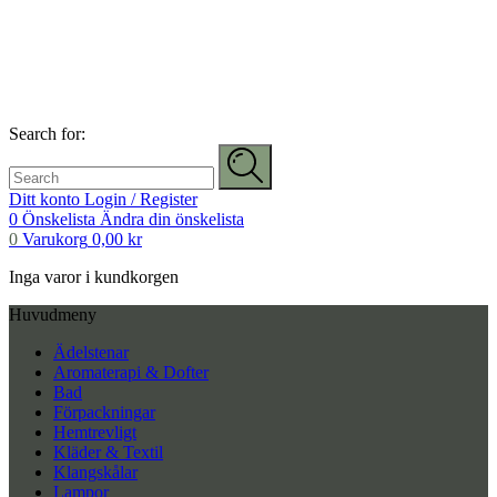
Search for:
Ditt konto
Login / Register
0
Önskelista
Ändra din önskelista
0
Varukorg
0,00
kr
Inga varor i kundkorgen
Huvudmeny
Ädelstenar
Aromaterapi & Dofter
Bad
Förpackningar
Hemtrevligt
Kläder & Textil
Klangskålar
Lampor