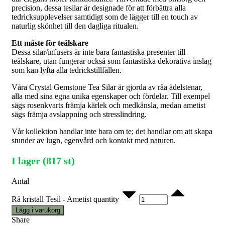
precision, dessa tesilar är designade för att förbättra alla
tedricksupplevelser samtidigt som de lägger till en touch av
naturlig skönhet till den dagliga ritualen.
Ett måste för teälskare
Dessa silar/infusers är inte bara fantastiska presenter till
teälskare, utan fungerar också som fantastiska dekorativa inslag
som kan lyfta alla tedrickstillfällen.
Våra Crystal Gemstone Tea Silar är gjorda av råa ädelstenar,
alla med sina egna unika egenskaper och fördelar. Till exempel
sägs rosenkvarts främja kärlek och medkänsla, medan ametist
sägs främja avslappning och stresslindring.
Vår kollektion handlar inte bara om te; det handlar om att skapa
stunder av lugn, egenvård och kontakt med naturen.
I lager (817 st)
Antal
Rå kristall Tesil - Ametist quantity
Lägg i varukorg
Share