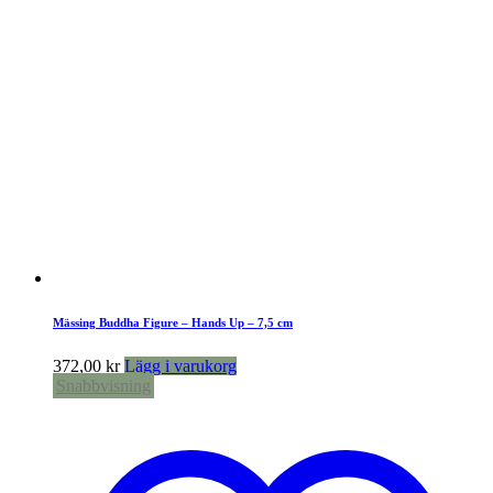
Mässing Buddha Figure – Hands Up – 7,5 cm
372,00
kr
Lägg i varukorg
Snabbvisning