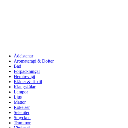
Ädelstenar
Aromaterapi & Dofter
Bad
Förpackningar
Hemtrevligt
Kläder & Textil
Klangskålar
Lampor
Ljus
Mattor
Rökelser
Seleniter
Smycken
Trummor
Vindspel