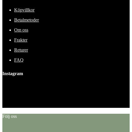
Köpvillkor
Betalmetoder
Om oss
Frakter
Returer
FAQ
Instagram
This error message is only visible to WordPress admins
Error: No feed found.
Please go to the Instagram Feed settings page to create a feed.
Följ oss