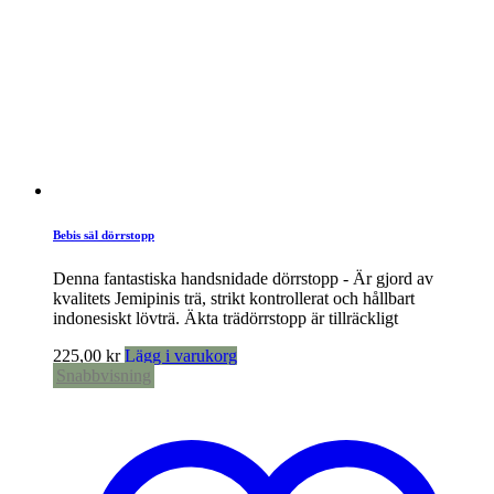
Bebis säl dörrstopp
Denna fantastiska handsnidade dörrstopp - Är gjord av
kvalitets Jemipinis trä, strikt kontrollerat och hållbart
indonesiskt lövträ. Äkta trädörrstopp är tillräckligt
225,00
kr
Lägg i varukorg
Snabbvisning