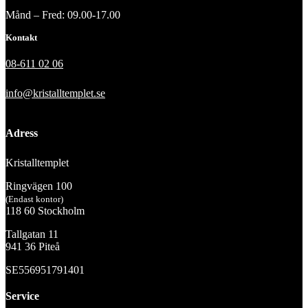
Månd – Fred: 09.00-17.00
Kontakt
08-611 02 06
info@kristalltemplet.se
Adress
Kristalltemplet
Ringvägen 100
(Endast kontor)
118 60 Stockholm
Tallgatan 11
941 36 Piteå
SE556951791401
Service