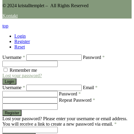
© 2024 kristalltemplet – All Rights Reserved
Kontakt
top
Login
Register
Reset
Username
*
Password
*
Remember me
Lost your password?
Login
Username
*
Email
*
Password
*
Repeat Password
*
Register
Lost your password? Please enter your username or email address.
You will receive a link to create a new password via email.
*