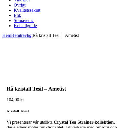
Övrigt
Kvalitetssäkrat
Etik
Somavedic
Kristallguide
Hem
Hemtrevligt
Rå kristall Tesil – Ametist
Rå kristall Tesil – Ametist
104,00
kr
Kristall Te-sil
Vi presenterar vår utsökta
Crystal Tea Strainer-kollektion
,
där elegans möter funktionalitet. Tillverkade med omsorg och