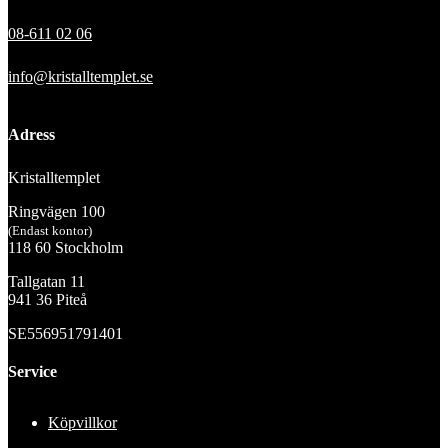
08-611 02 06
info@kristalltemplet.se
Adress
Kristalltemplet
Ringvägen 100
(Endast kontor)
118 60 Stockholm
Tallgatan 11
941 36 Piteå
SE556951791401
Service
Köpvillkor