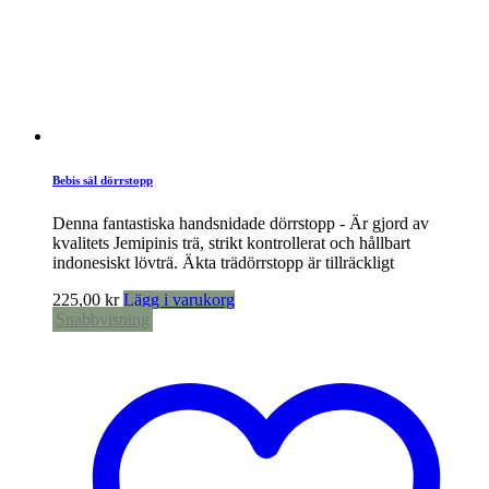
Bebis säl dörrstopp
Denna fantastiska handsnidade dörrstopp - Är gjord av
kvalitets Jemipinis trä, strikt kontrollerat och hållbart
indonesiskt lövträ. Äkta trädörrstopp är tillräckligt
225,00
kr
Lägg i varukorg
Snabbvisning