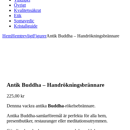
Övrigt
Kvalitetssäkrat
Etik
Somavedic
Kristallguide
Hem
Hemtrevligt
Figurer
Antik Buddha – Handrökningsbrännare
Antik Buddha – Handrökningsbrännare
225,00
kr
Dennna vackra antika
Buddha
-rökelsebrännare.
Antika Buddha-samlarföremål är perfekta för alla hem,
presentbutiker, restauranger eller meditationsutrymmen.