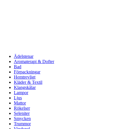
Ädelstenar
Aromaterapi & Dofter
Bad
Förpackningar
Hemtrevligt
Kläder & Textil
Klangskålar
Lampor
Ljus
Mattor
Rökelser
Seleniter
Smycken
Trummor
Vindspel