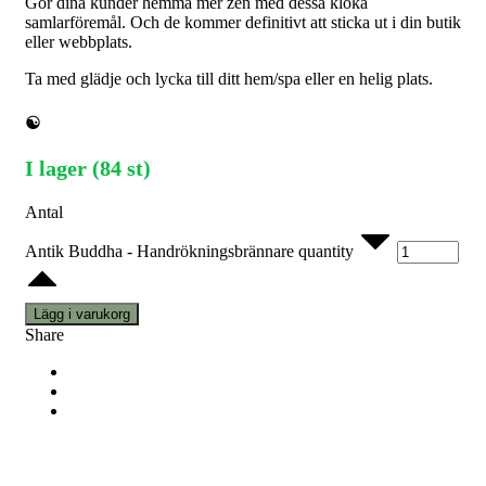
Gör dina kunder hemma mer zen med dessa kloka
samlarföremål. Och de kommer definitivt att sticka ut i din butik
eller webbplats.
Ta med glädje och lycka till ditt hem/spa eller en helig plats.
☯
I lager (84 st)
Antal
Antik Buddha - Handrökningsbrännare quantity
Lägg i varukorg
Share