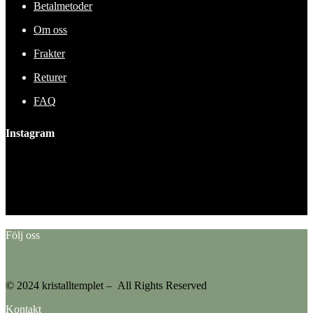
Betalmetoder
Om oss
Frakter
Returer
FAQ
Instagram
This error message is only visible to WordPress admins
Error: No feed found.
Please go to the Instagram Feed settings page to create a feed.
Följ oss
© 2024 kristalltemplet – All Rights Reserved
Kontakt