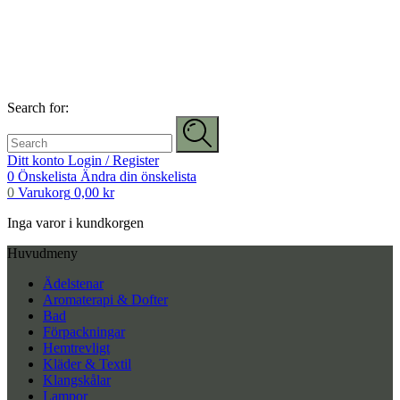
Search for:
Ditt konto
Login / Register
0
Önskelista
Ändra din önskelista
0
Varukorg
0,00
kr
Inga varor i kundkorgen
Huvudmeny
Ädelstenar
Aromaterapi & Dofter
Bad
Förpackningar
Hemtrevligt
Kläder & Textil
Klangskålar
Lampor