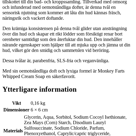
tillskottet till din bad- och kroppssamling. Tillverkad med omsorg
och infunderad med oemotståndliga dofter, är denna tvål en
sensorisk njutning som kommer att låta din hud kännas fräsch,
näringsrik och vackert doftande.
Den krämiga konsistensen på denna tvål glider utan ansträngning
över din hud och skapar ett rikt lödder som försiktigt renar bort
orenheter samtidigt som den återfuktar din hud. Den innehåller
närande egenskaper som hjälper till att mjuka upp och jämna ut din
hud, vilket gör den smidig och sammetslen vid beröring.
Dessa tvålar är, parabenfria, SLS-fria och veganvänliga.
Med sin oemotståndliga doft och lyxiga formel är Monkey Farts
Whipped Cream Soap en säkerfavorit.
Ytterligare information
Vikt
0,16 kg
Dimensioner
6 × 6 cm
Glycerin, Aqua, Sorbitol, Sodium Cocoyl Isethionate,
Zea Mays (Corn) Starch, Disodium Lauryl
Sulfosuccinate, Sodium Chloride, Parfum,
Materials
Phenoxyethanol, Caprylic/capric triglyceride,