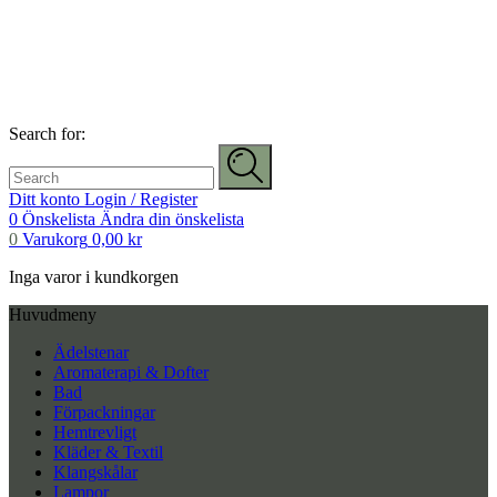
Search for:
Ditt konto
Login / Register
0
Önskelista
Ändra din önskelista
0
Varukorg
0,00
kr
Inga varor i kundkorgen
Huvudmeny
Ädelstenar
Aromaterapi & Dofter
Bad
Förpackningar
Hemtrevligt
Kläder & Textil
Klangskålar
Lampor