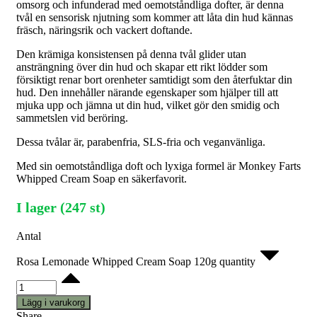
omsorg och infunderad med oemotståndliga dofter, är denna
tvål en sensorisk njutning som kommer att låta din hud kännas
fräsch, näringsrik och vackert doftande.
Den krämiga konsistensen på denna tvål glider utan
ansträngning över din hud och skapar ett rikt lödder som
försiktigt renar bort orenheter samtidigt som den återfuktar din
hud. Den innehåller närande egenskaper som hjälper till att
mjuka upp och jämna ut din hud, vilket gör den smidig och
sammetslen vid beröring.
Dessa tvålar är, parabenfria, SLS-fria och veganvänliga.
Med sin oemotståndliga doft och lyxiga formel är Monkey Farts
Whipped Cream Soap en säkerfavorit.
I lager (247 st)
Antal
Rosa Lemonade Whipped Cream Soap 120g quantity
Lägg i varukorg
Share