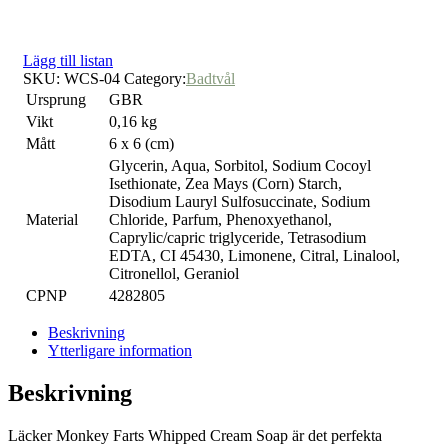
Lägg till listan
SKU:
WCS-04
Category:
Badtvål
Ursprung
GBR
Vikt
0,16 kg
Mått
6 x 6 (cm)
Glycerin, Aqua, Sorbitol, Sodium Cocoyl
Isethionate, Zea Mays (Corn) Starch,
Disodium Lauryl Sulfosuccinate, Sodium
Material
Chloride, Parfum, Phenoxyethanol,
Caprylic/capric triglyceride, Tetrasodium
EDTA, CI 45430, Limonene, Citral, Linalool,
Citronellol, Geraniol
CPNP
4282805
Beskrivning
Ytterligare information
Beskrivning
Läcker Monkey Farts Whipped Cream Soap är det perfekta