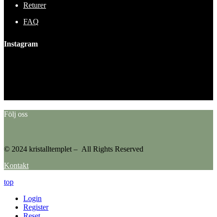
Returer
FAQ
Instagram
This error message is only visible to WordPress admins
Error: No feed found.
Please go to the Instagram Feed settings page to create a feed.
Följ oss
© 2024 kristalltemplet – All Rights Reserved
Kontakt
top
Login
Register
Reset