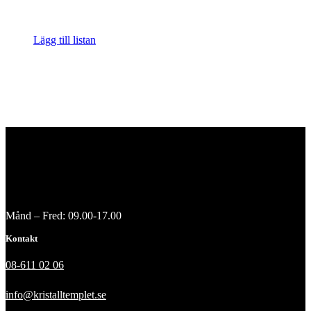
Lägg till listan
Månd – Fred: 09.00-17.00
Kontakt
08-611 02 06
info@kristalltemplet.se