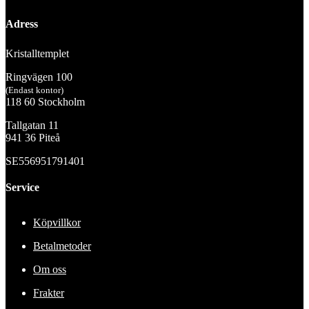
Adress
Kristalltemplet
Ringvägen 100
(Endast kontor)
118 60 Stockholm
Tallgatan 11
941 36 Piteå
SE556951791401
Service
Köpvillkor
Betalmetoder
Om oss
Frakter