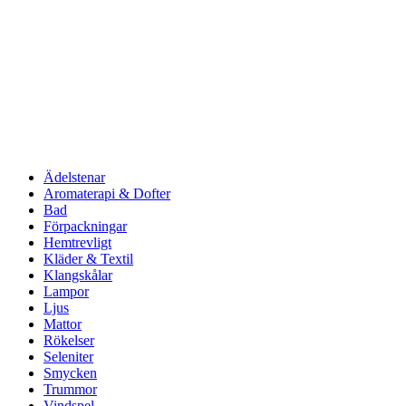
Ädelstenar
Aromaterapi & Dofter
Bad
Förpackningar
Hemtrevligt
Kläder & Textil
Klangskålar
Lampor
Ljus
Mattor
Rökelser
Seleniter
Smycken
Trummor
Vindspel