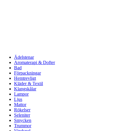
Ädelstenar
Aromaterapi & Dofter
Bad
Förpackningar
Hemtrevligt
Kläder & Textil
Klangskålar
Lampor
Ljus
Mattor
Rökelser
Seleniter
Smycken
Trummor
Vindspel