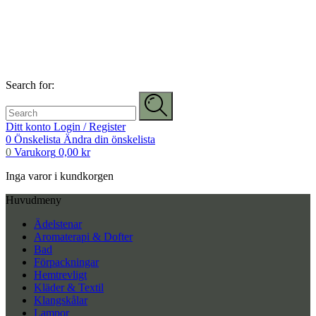
Search for:
Ditt konto
Login / Register
0
Önskelista
Ändra din önskelista
0
Varukorg
0,00
kr
Inga varor i kundkorgen
Huvudmeny
Ädelstenar
Aromaterapi & Dofter
Bad
Förpackningar
Hemtrevligt
Kläder & Textil
Klangskålar
Lampor