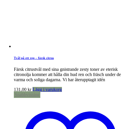
Tvål på ett rep – färsk citrus
Färsk citrustvål med sina gnistrande zesty toner av eterisk
citronolja kommer att hålla din hud ren och fräsch under de
varma och soliga dagarna. Vi har återupptagit idén
131,00
kr
Lägg i varukorg
Snabbvisning