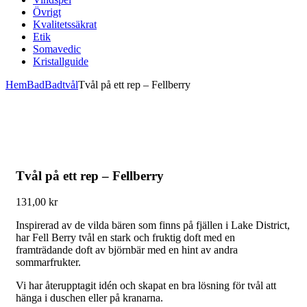
Övrigt
Kvalitetssäkrat
Etik
Somavedic
Kristallguide
Hem
Bad
Badtvål
Tvål på ett rep – Fellberry
Tvål på ett rep – Fellberry
131,00
kr
Inspirerad av de vilda bären som finns på fjällen i Lake District,
har Fell Berry tvål en stark och fruktig doft med en
framträdande doft av björnbär med en hint av andra
sommarfrukter.
Vi har återupptagit idén och skapat en bra lösning för tvål att
hänga i duschen eller på kranarna.