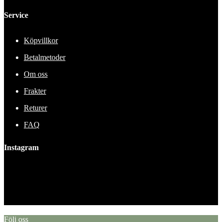
Service
Köpvillkor
Betalmetoder
Om oss
Frakter
Returer
FAQ
Instagram
This error message is only visible to WordPress admins
Error: No feed found.
Please go to the Instagram Feed settings page to create a feed.
Följ oss