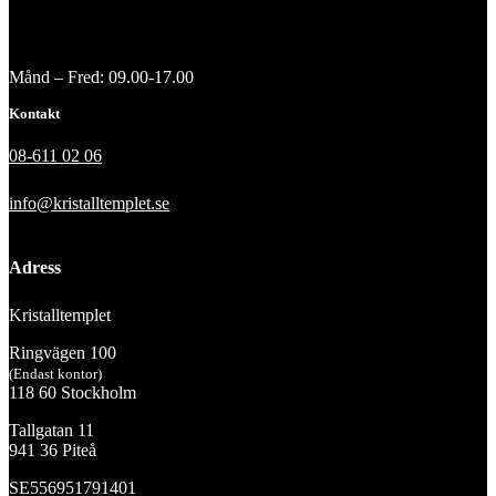
Månd – Fred: 09.00-17.00
Kontakt
08-611 02 06
info@kristalltemplet.se
Adress
Kristalltemplet
Ringvägen 100
(Endast kontor)
118 60 Stockholm
Tallgatan 11
941 36 Piteå
SE556951791401