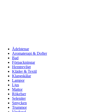
Ädelstenar
Aromaterapi & Dofter
Bad
Förpackningar
Hemtrevligt
Kläder & Textil
Klangskålar
Lampor
Ljus
Mattor
Rökelser
Seleniter
Smycken
Trummor
Vindspel