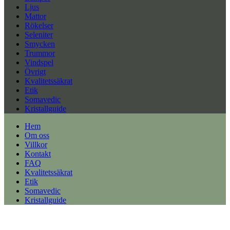
Ljus
Mattor
Rökelser
Seleniter
Smycken
Trummor
Vindspel
Övrigt
Kvalitetssäkrat
Etik
Somavedic
Kristallguide
Hem
Om oss
Villkor
Kontakt
FAQ
Kvalitetssäkrat
Etik
Somavedic
Kristallguide