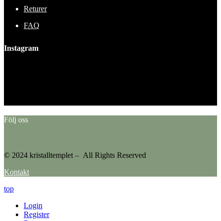
Returer
FAQ
Instagram
This error message is only visible to WordPress admins
Error: No feed found.
Please go to the Instagram Feed settings page to create a feed.
Följ oss
© 2024 kristalltemplet – All Rights Reserved
Kontakt
top
Login
Register