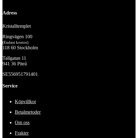
Adress
Kristalltemplet
Ringvägen 100
(Endast kontor)
118 60 Stockholm
Tallgatan 11
941 36 Piteå
SE556951791401
Service
Köpvillkor
Betalmetoder
Om oss
Frakter