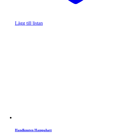
Lägg till listan
Handknuten Hampahatt