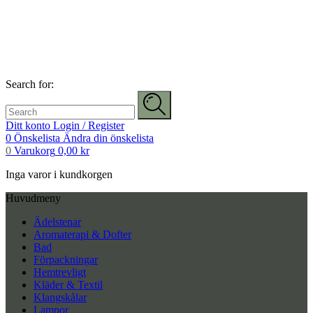
Search for:
Ditt konto
Login / Register
0
Önskelista
Ändra din önskelista
0
Varukorg
0,00
kr
Inga varor i kundkorgen
Huvudmeny
Ädelstenar
Aromaterapi & Dofter
Bad
Förpackningar
Hemtrevligt
Kläder & Textil
Klangskålar
Lampor