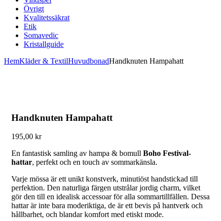
Övrigt
Kvalitetssäkrat
Etik
Somavedic
Kristallguide
Hem
Kläder & Textil
Huvudbonad
Handknuten Hampahatt
Handknuten Hampahatt
195,00
kr
En fantastisk samling av hampa & bomull
Boho Festival-
hattar
, perfekt och en touch av sommarkänsla.
Varje mössa är ett unikt konstverk, minutiöst handstickad till
perfektion. Den naturliga färgen utstrålar jordig charm, vilket
gör den till en idealisk accessoar för alla sommartillfällen. Dessa
hattar är inte bara moderiktiga, de är ett bevis på hantverk och
hållbarhet, och blandar komfort med etiskt mode.