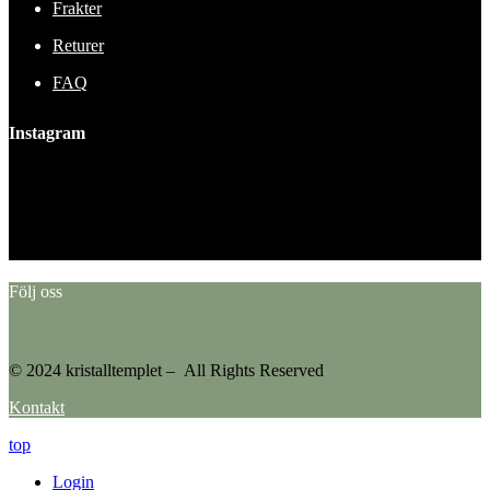
Frakter
Returer
FAQ
Instagram
This error message is only visible to WordPress admins
Error: No feed found.
Please go to the Instagram Feed settings page to create a feed.
Följ oss
© 2024 kristalltemplet – All Rights Reserved
Kontakt
top
Login