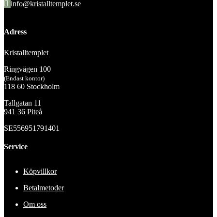
info@kristalltemplet.se
Adress
Kristalltemplet
Ringvägen 100
(Endast kontor)
118 60 Stockholm
Tallgatan 11
941 36 Piteå
SE556951791401
Service
Köpvillkor
Betalmetoder
Om oss