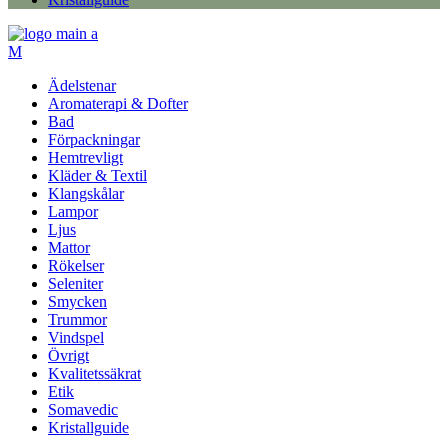
Ädelstenar
Aromaterapi & Dofter
Bad
Förpackningar
Hemtrevligt
Kläder & Textil
Klangskålar
Lampor
Ljus
Mattor
Rökelser
Seleniter
Smycken
Trummor
Vindspel
Övrigt
Kvalitetssäkrat
Etik
Somavedic
Kristallguide