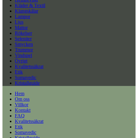
Kläder & Textil
Klangskålar
Lampor
Ljus
Mattor
Rökelser
Seleniter
Smycken
Trummor
Vindspel
Övrigt
Kvalitetssäkrat
Etik
Somavedic
Kristallguide
Hem
Om oss
Villkor
Kontakt
FAQ
Kvalitetssäkrat
Etik
Somavedic
Kristallguide