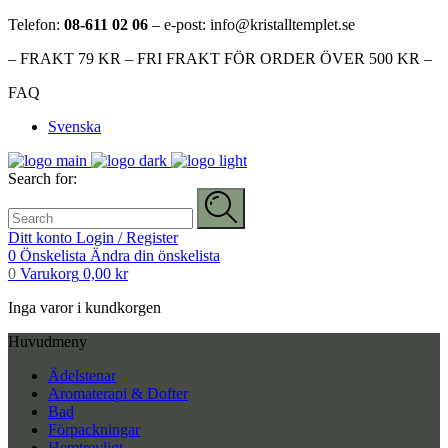
Telefon:
08-611 02 06
– e-post: info@kristalltemplet.se
– FRAKT 79 KR – FRI FRAKT FÖR ORDER ÖVER 500 KR –
FAQ
Svenska
Search for:
Ditt konto
Login / Register
0
Önskelista
Ändra din önskelista
0
Varukorg
0,00
kr
Inga varor i kundkorgen
Huvudmeny
Ädelstenar
Aromaterapi & Dofter
Bad
Förpackningar
Hemtrevligt