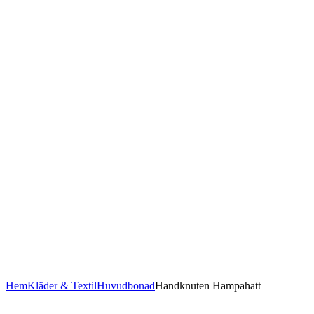
Hem
Kläder & Textil
Huvudbonad
Handknuten Hampahatt