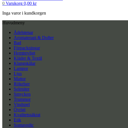
0
Varukorg
0,00
kr
Inga varor i kundkorgen
Huvudmeny
Ädelstenar
Aromaterapi & Dofter
Bad
Förpackningar
Hemtrevligt
Kläder & Textil
Klangskålar
Lampor
Ljus
Mattor
Rökelser
Seleniter
Smycken
Trummor
Vindspel
Övrigt
Kvalitetssäkrat
Etik
Somavedic