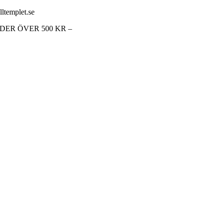
lltemplet.se
RDER ÖVER 500 KR –