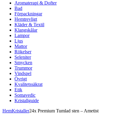
Aromaterapi & Dofter
Bad
Förpackningar
Hemtrevligt
Kläder & Textil
Klangskålar
Lampor
Ljus
Mattor
Rökelser
Seleniter
Smycken
Trummor
Vindspel
Övrigt
Kvalitetssäkrat
Etik
Somavedic
Kristallguide
Hem
Kristaller
24x Premium Tumlad sten – Ametist