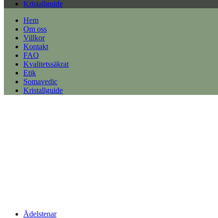
Kristallguide
Hem
Om oss
Villkor
Kontakt
FAQ
Kvalitetssäkrat
Etik
Somavedic
Kristallguide
Ädelstenar