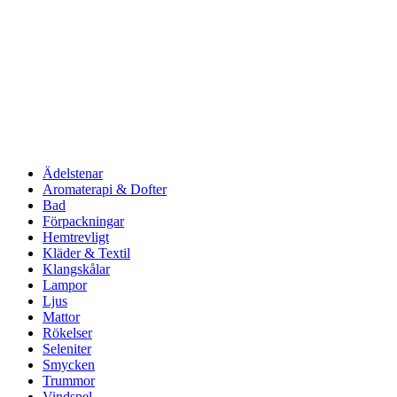
Ädelstenar
Aromaterapi & Dofter
Bad
Förpackningar
Hemtrevligt
Kläder & Textil
Klangskålar
Lampor
Ljus
Mattor
Rökelser
Seleniter
Smycken
Trummor
Vindspel