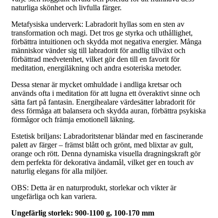
naturliga skönhet och livfulla färger.
Metafysiska underverk: Labradorit hyllas som en sten av
transformation och magi. Det tros ge styrka och uthållighet,
förbättra intuitionen och skydda mot negativa energier. Många
människor vänder sig till labradorit för andlig tillväxt och
förbättrad medvetenhet, vilket gör den till en favorit för
meditation, energiläkning och andra esoteriska metoder.
Dessa stenar är mycket omhuldade i andliga kretsar och
används ofta i meditation för att lugna ett överaktivt sinne och
sätta fart på fantasin. Energihealare värdesätter labradorit för
dess förmåga att balansera och skydda auran, förbättra psykiska
förmågor och främja emotionell läkning.
Estetisk briljans: Labradoritstenar bländar med en fascinerande
palett av färger – främst blått och grönt, med blixtar av gult,
orange och rött. Denna dynamiska visuella dragningskraft gör
dem perfekta för dekorativa ändamål, vilket ger en touch av
naturlig elegans för alla miljöer.
OBS: Detta är en naturprodukt, storlekar och vikter är
ungefärliga och kan variera.
Ungefärlig storlek: 900-1100 g, 100-170 mm