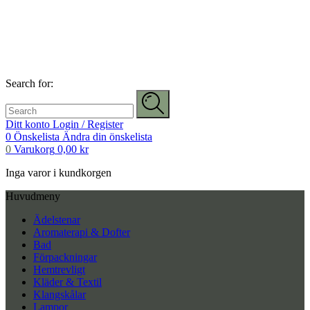
Search for:
Ditt konto
Login / Register
0
Önskelista
Ändra din önskelista
0
Varukorg
0,00
kr
Inga varor i kundkorgen
Huvudmeny
Ädelstenar
Aromaterapi & Dofter
Bad
Förpackningar
Hemtrevligt
Kläder & Textil
Klangskålar
Lampor