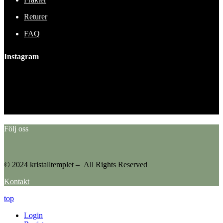
Returer
FAQ
Instagram
This error message is only visible to WordPress admins
Error: No feed found.
Please go to the Instagram Feed settings page to create a feed.
Följ oss
© 2024 kristalltemplet – All Rights Reserved
Kontakt
top
Login