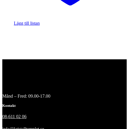
Lägg till listan
Månd – Fred: 09.00-17.00
Kontakt
08-611 02 06
info@kristalltemplet.se