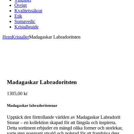
Övrigt
Kvalitetssäkrat
Etik
Somavedic
Kristallguide
Hem
Kristaller
Madagaskar Labradoritsten
Madagaskar Labradoritsten
1305,00
kr
Madagaskar labradoritstenar
Upptäck den förtrollande världen av Madagaskar Labradorit
Stonar – en kollektion skapad för att fängsla och inspirera.
Detta sortiment erbjuder en mängd olika former och storlekar,
varje sten noggrant utvald och polerad för att framhäva dess