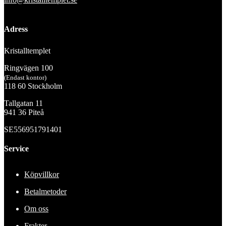
Adress
Kristalltemplet
Ringvägen 100
(Endast kontor)
118 60 Stockholm
Tallgatan 11
941 36 Piteå
SE556951791401
Service
Köpvillkor
Betalmetoder
Om oss
Frakter