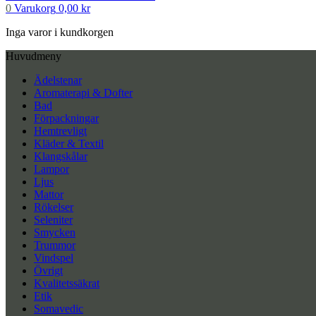
0
Varukorg
0,00
kr
Inga varor i kundkorgen
Huvudmeny
Ädelstenar
Aromaterapi & Dofter
Bad
Förpackningar
Hemtrevligt
Kläder & Textil
Klangskålar
Lampor
Ljus
Mattor
Rökelser
Seleniter
Smycken
Trummor
Vindspel
Övrigt
Kvalitetssäkrat
Etik
Somavedic