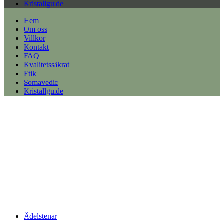
Kristallguide
Hem
Om oss
Villkor
Kontakt
FAQ
Kvalitetssäkrat
Etik
Somavedic
Kristallguide
Ädelstenar