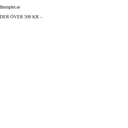
lltemplet.se
RDER ÖVER 500 KR –