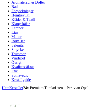
Aromaterapi & Dofter
Bad
Förpackningar
Hemtrevligt
Kläder & Textil
Klangskålar
Lampor
Ljus
Mattor
Rökelser
Seleniter
Smycken
Trummor
Vindspel
Övrigt
Kvalitetssäkrat
Etik
Somavedic
Kristallguide
Hem
Kristaller
24x Premium Tumlad sten – Peruvian Opal
SLUT