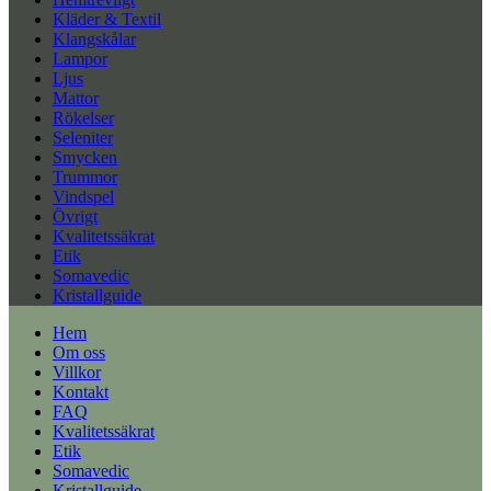
Kläder & Textil
Klangskålar
Lampor
Ljus
Mattor
Rökelser
Seleniter
Smycken
Trummor
Vindspel
Övrigt
Kvalitetssäkrat
Etik
Somavedic
Kristallguide
Hem
Om oss
Villkor
Kontakt
FAQ
Kvalitetssäkrat
Etik
Somavedic
Kristallguide