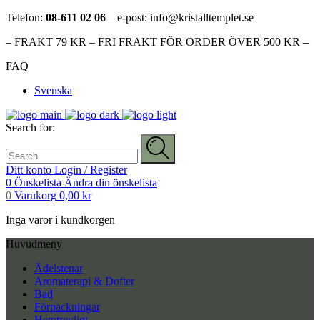
Telefon:
08-611 02 06
– e-post: info@kristalltemplet.se
– FRAKT 79 KR – FRI FRAKT FÖR ORDER ÖVER 500 KR –
FAQ
Svenska
Search for:
Ditt konto
Login / Register
0
Önskelista
Ändra din önskelista
0
Varukorg
0,00
kr
Inga varor i kundkorgen
Huvudmeny
Ädelstenar
Aromaterapi & Dofter
Bad
Förpackningar
Hemtrevligt