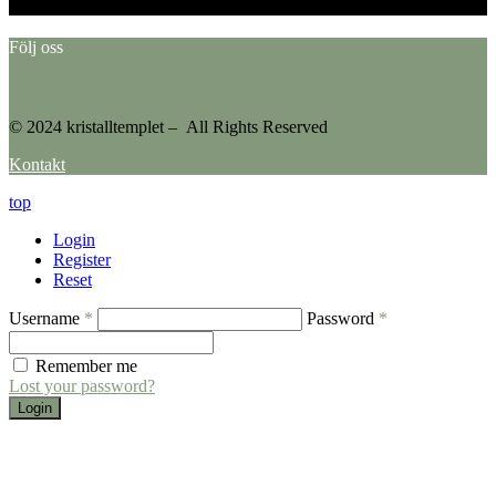
Please go to the Instagram Feed settings page to create a feed.
Följ oss
© 2024 kristalltemplet – All Rights Reserved
Kontakt
top
Login
Register
Reset
Username
*
Password
*
Remember me
Lost your password?
Login