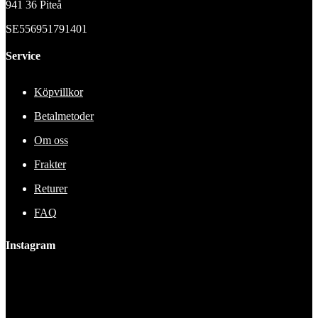
941 36 Piteå
SE556951791401
Service
Köpvillkor
Betalmetoder
Om oss
Frakter
Returer
FAQ
Instagram
This error message is only visible to WordPress admins
Error: No feed found.