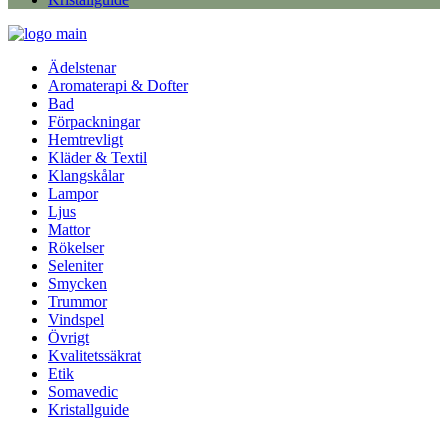
Ädelstenar
Aromaterapi & Dofter
Bad
Förpackningar
Hemtrevligt
Kläder & Textil
Klangskålar
Lampor
Ljus
Mattor
Rökelser
Seleniter
Smycken
Trummor
Vindspel
Övrigt
Kvalitetssäkrat
Etik
Somavedic
Kristallguide