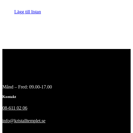
Lägg till listan
Månd – Fred: 09.00-17.00
Kontakt
08-611 02 06
info@kristalltemplet.se