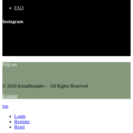
FAQ
Instagram
This error message is only visible to WordPress admins
Error: No feed found.
Please go to the Instagram Feed settings page to create a feed.
Följ oss
© 2024 kristalltemplet – All Rights Reserved
Kontakt
top
Login
Register
Reset