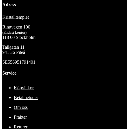
Adress
Kristalltemplet
Ringvägen 100
(Endast kontor)
118 60 Stockholm
Tallgatan 11
941 36 Piteå
SE556951791401
Service
Köpvillkor
Betalmetoder
Om oss
Frakter
Returer