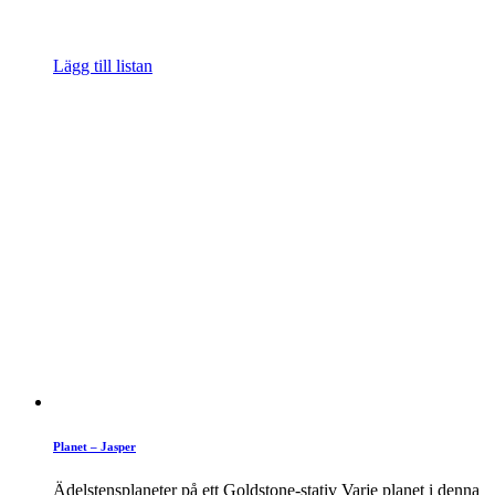
Lägg till listan
Planet – Jasper
Ädelstensplaneter på ett Goldstone-stativ Varje planet i denna