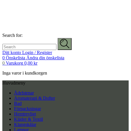
Search for:
Ditt konto
Login / Register
0
Önskelista
Ändra din önskelista
0
Varukorg
0,00
kr
Inga varor i kundkorgen
Huvudmeny
Ädelstenar
Aromaterapi & Dofter
Bad
Förpackningar
Hemtrevligt
Kläder & Textil
Klangskålar
Lampor