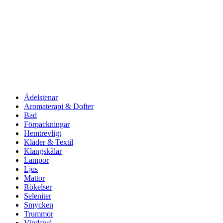
Ädelstenar
Aromaterapi & Dofter
Bad
Förpackningar
Hemtrevligt
Kläder & Textil
Klangskålar
Lampor
Ljus
Mattor
Rökelser
Seleniter
Smycken
Trummor
Vindspel