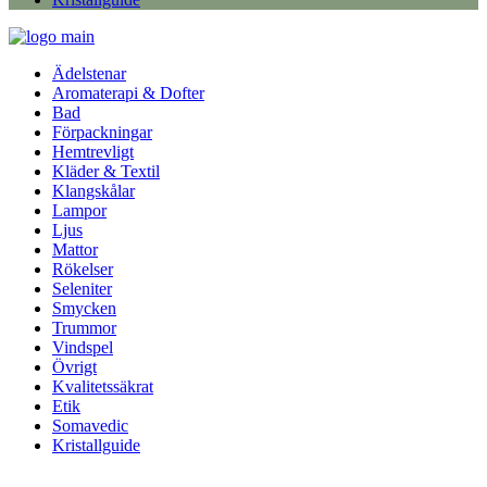
Ädelstenar
Aromaterapi & Dofter
Bad
Förpackningar
Hemtrevligt
Kläder & Textil
Klangskålar
Lampor
Ljus
Mattor
Rökelser
Seleniter
Smycken
Trummor
Vindspel
Övrigt
Kvalitetssäkrat
Etik
Somavedic
Kristallguide