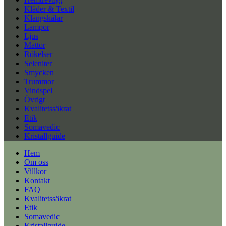
Kläder & Textil
Klangskålar
Lampor
Ljus
Mattor
Rökelser
Seleniter
Smycken
Trummor
Vindspel
Övrigt
Kvalitetssäkrat
Etik
Somavedic
Kristallguide
Hem
Om oss
Villkor
Kontakt
FAQ
Kvalitetssäkrat
Etik
Somavedic
Kristallguide