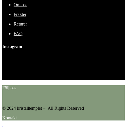
Om oss
Frakter
Returer
FAQ
Instagram
This error message is only visible to WordPress admins
Error: No feed found.
Please go to the Instagram Feed settings page to create a feed.
Följ oss
© 2024 kristalltemplet – All Rights Reserved
Kontakt