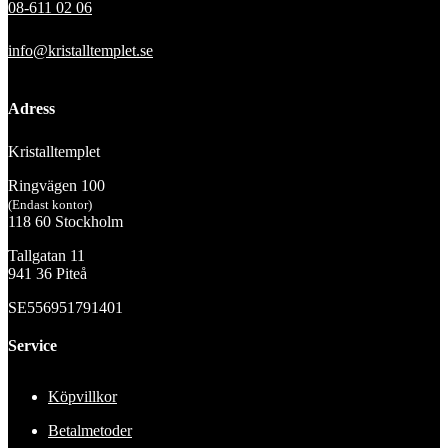
08-611 02 06
info@kristalltemplet.se
Adress
Kristalltemplet
Ringvägen 100
(Endast kontor)
118 60 Stockholm
Tallgatan 11
941 36 Piteå
SE556951791401
Service
Köpvillkor
Betalmetoder