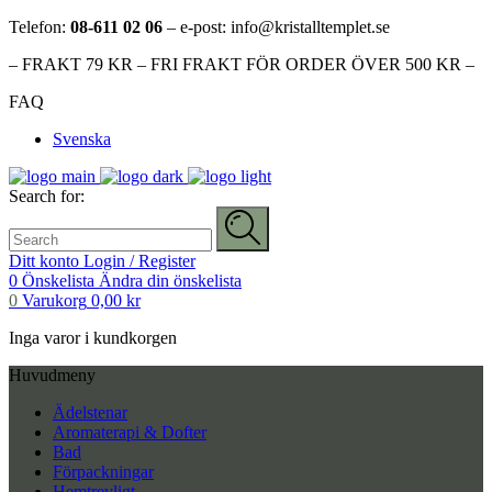
Telefon:
08-611 02 06
– e-post: info@kristalltemplet.se
– FRAKT 79 KR – FRI FRAKT FÖR ORDER ÖVER 500 KR –
FAQ
Svenska
Search for:
Ditt konto
Login / Register
0
Önskelista
Ändra din önskelista
0
Varukorg
0,00
kr
Inga varor i kundkorgen
Huvudmeny
Ädelstenar
Aromaterapi & Dofter
Bad
Förpackningar
Hemtrevligt