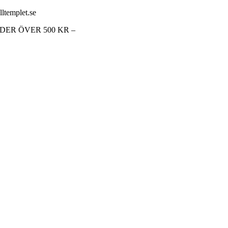
lltemplet.se
RDER ÖVER 500 KR –