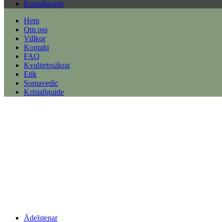
Kristallguide
Hem
Om oss
Villkor
Kontakt
FAQ
Kvalitetssäkrat
Etik
Somavedic
Kristallguide
Ädelstenar