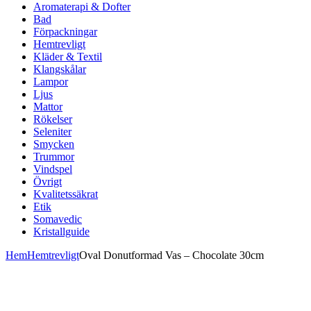
Aromaterapi & Dofter
Bad
Förpackningar
Hemtrevligt
Kläder & Textil
Klangskålar
Lampor
Ljus
Mattor
Rökelser
Seleniter
Smycken
Trummor
Vindspel
Övrigt
Kvalitetssäkrat
Etik
Somavedic
Kristallguide
Hem
Hemtrevligt
Oval Donutformad Vas – Chocolate 30cm