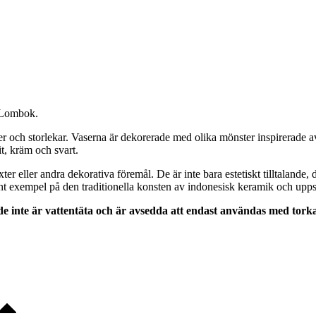
n Lombok.
mer och storlekar. Vaserna är dekorerade med olika mönster inspirerade a
it, kräm och svart.
r eller andra dekorativa föremål. De är inte bara estetiskt tilltalande, 
 exempel på den traditionella konsten av indonesisk keramik och uppsk
de inte är vattentäta och är avsedda att endast användas med tor