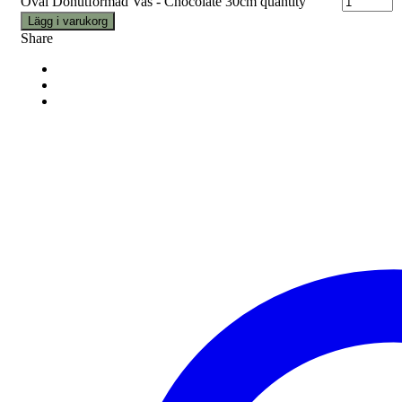
Oval Donutformad Vas - Chocolate 30cm quantity
Lägg i varukorg
Share