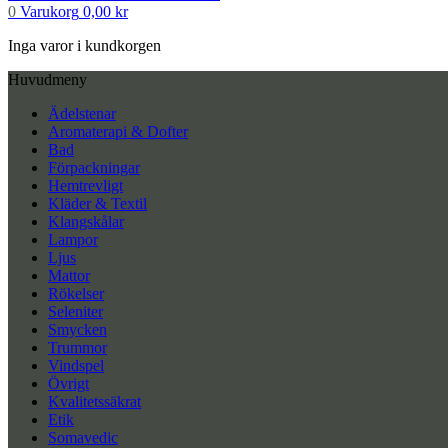
0
Varukorg
0,00
kr
Inga varor i kundkorgen
Huvudmeny
Ädelstenar
Aromaterapi & Dofter
Bad
Förpackningar
Hemtrevligt
Kläder & Textil
Klangskålar
Lampor
Ljus
Mattor
Rökelser
Seleniter
Smycken
Trummor
Vindspel
Övrigt
Kvalitetssäkrat
Etik
Somavedic