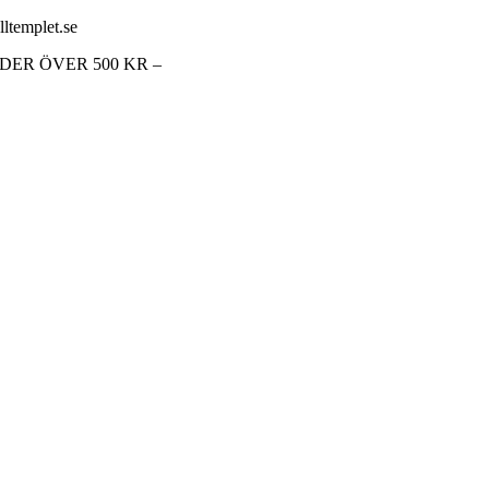
lltemplet.se
RDER ÖVER 500 KR –