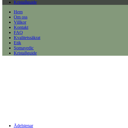
Kristallguide
Hem
Om oss
Villkor
Kontakt
FAQ
Kvalitetssäkrat
Etik
Somavedic
Kristallguide
Ädelstenar