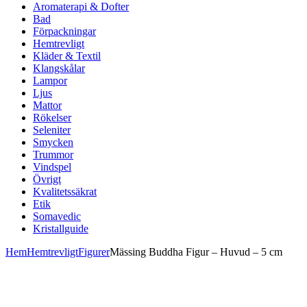
Aromaterapi & Dofter
Bad
Förpackningar
Hemtrevligt
Kläder & Textil
Klangskålar
Lampor
Ljus
Mattor
Rökelser
Seleniter
Smycken
Trummor
Vindspel
Övrigt
Kvalitetssäkrat
Etik
Somavedic
Kristallguide
Hem
Hemtrevligt
Figurer
Mässing Buddha Figur – Huvud – 5 cm