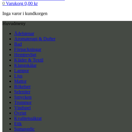
0
Varukorg
0,00
kr
Inga varor i kundkorgen
Huvudmeny
Ädelstenar
Aromaterapi & Dofter
Bad
Förpackningar
Hemtrevligt
Kläder & Textil
Klangskålar
Lampor
Ljus
Mattor
Rökelser
Seleniter
Smycken
Trummor
Vindspel
Övrigt
Kvalitetssäkrat
Etik
Somavedic