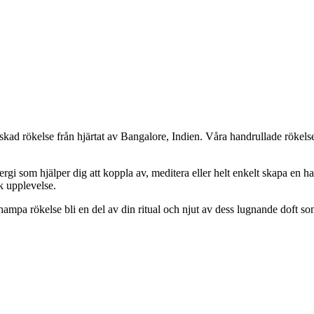
ad rökelse från hjärtat av Bangalore, Indien. Våra handrullade rökelsep
i som hjälper dig att koppla av, meditera eller helt enkelt skapa en ha
sk upplevelse.
hampa rökelse bli en del av din ritual och njut av dess lugnande doft so