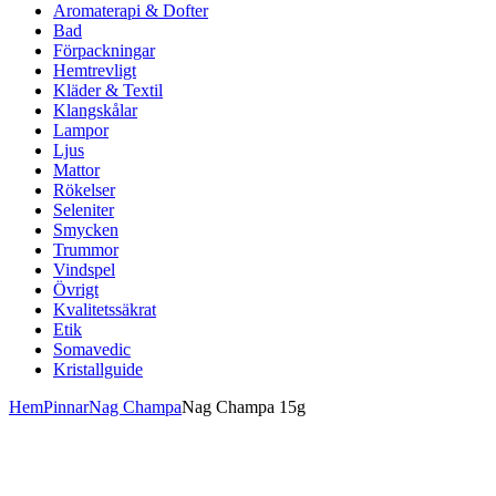
Aromaterapi & Dofter
Bad
Förpackningar
Hemtrevligt
Kläder & Textil
Klangskålar
Lampor
Ljus
Mattor
Rökelser
Seleniter
Smycken
Trummor
Vindspel
Övrigt
Kvalitetssäkrat
Etik
Somavedic
Kristallguide
Hem
Pinnar
Nag Champa
Nag Champa 15g