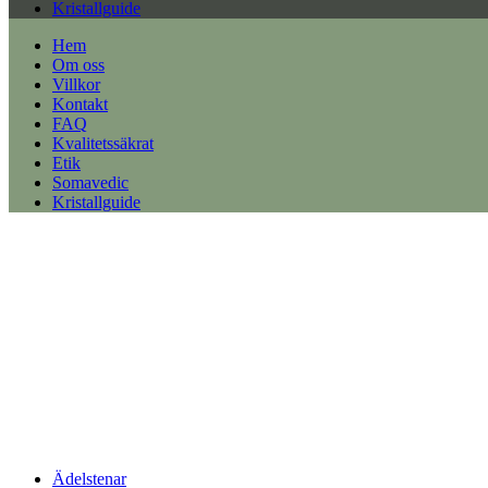
Kristallguide
Hem
Om oss
Villkor
Kontakt
FAQ
Kvalitetssäkrat
Etik
Somavedic
Kristallguide
Ädelstenar