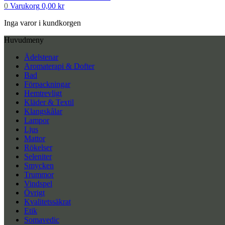
0
Varukorg
0,00
kr
Inga varor i kundkorgen
Huvudmeny
Ädelstenar
Aromaterapi & Dofter
Bad
Förpackningar
Hemtrevligt
Kläder & Textil
Klangskålar
Lampor
Ljus
Mattor
Rökelser
Seleniter
Smycken
Trummor
Vindspel
Övrigt
Kvalitetssäkrat
Etik
Somavedic