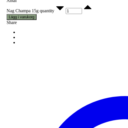
Antal
Nag Champa 15g quantity
Lägg i varukorg
Share