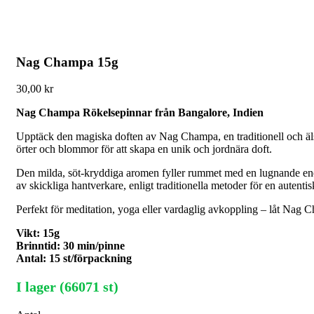
Nag Champa 15g
30,00
kr
Nag Champa Rökelsepinnar från Bangalore, Indien
Upptäck den magiska doften av Nag Champa, en traditionell och älsk
örter och blommor för att skapa en unik och jordnära doft.
Den milda, söt-kryddiga aromen fyller rummet med en lugnande energ
av skickliga hantverkare, enligt traditionella metoder för en autenti
Perfekt för meditation, yoga eller vardaglig avkoppling – låt Nag C
Vikt: 15g
Brinntid: 30 min/pinne
Antal: 15 st/förpackning
I lager (66071 st)