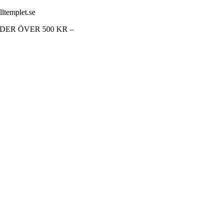
lltemplet.se
RDER ÖVER 500 KR –