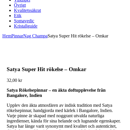
Övrigt
Kvalitetssäkrat
Etik
Somavedic
Kristallguide
Hem
Pinnar
Nag Champa
Satya Super Hit rökelse – Omkar
Satya Super Hit rökelse – Omkar
32,00
kr
Satya Rökelsepinnar – en äkta doftupplevelse från
Bangalore, Indien
Upplev den äkta atmosfären av indisk tradition med Satya
rökelsepinnar, handgjorda med kärlek i Bangalore, Indien.
Varje pinne är skapad med noggrant utvalda naturliga
ingredienser, kända för sina helande och lugnande egenskaper.
Satya har länge varit synonymt med kvalitet och autenticitet,