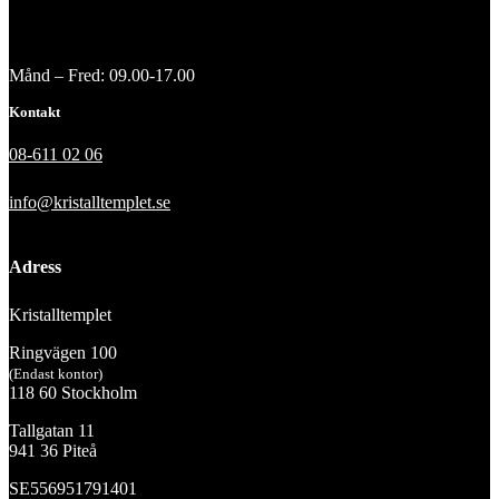
Månd – Fred: 09.00-17.00
Kontakt
08-611 02 06
info@kristalltemplet.se
Adress
Kristalltemplet
Ringvägen 100
(Endast kontor)
118 60 Stockholm
Tallgatan 11
941 36 Piteå
SE556951791401