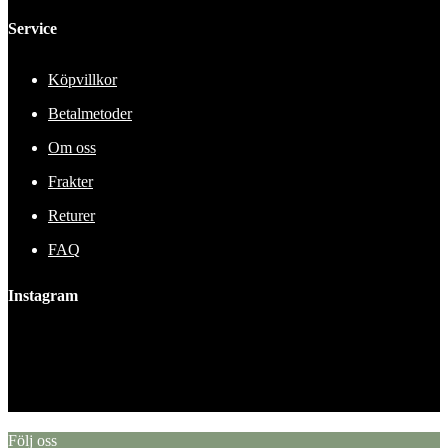
Service
Köpvillkor
Betalmetoder
Om oss
Frakter
Returer
FAQ
Instagram
This error message is only visible to WordPress admins
Error: No feed found.
Please go to the Instagram Feed settings page to create a feed.
Följ oss