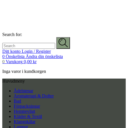
Search for:
Ditt konto
Login / Register
0
Önskelista
Ändra din önskelista
0
Varukorg
0,00
kr
Inga varor i kundkorgen
Huvudmeny
Ädelstenar
Aromaterapi & Dofter
Bad
Förpackningar
Hemtrevligt
Kläder & Textil
Klangskålar
Lampor