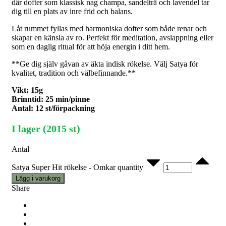
där dofter som klassisk nag champa, sandelträ och lavendel tar
dig till en plats av inre frid och balans.
Låt rummet fyllas med harmoniska dofter som både renar och
skapar en känsla av ro. Perfekt för meditation, avslappning eller
som en daglig ritual för att höja energin i ditt hem.
**Ge dig själv gåvan av äkta indisk rökelse. Välj Satya för
kvalitet, tradition och välbefinnande.**
Vikt: 15g
Brinntid: 25 min/pinne
Antal: 12 st/förpackning
I lager (2015 st)
Antal
Satya Super Hit rökelse - Omkar quantity
Lägg i varukorg
Share