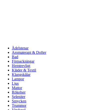
Ädelstenar
Aromaterapi & Dofter
Bad
Förpackningar
Hemtrevligt
Kläder & Textil
Klangskålar
Lampor
Ljus
Mattor
Rökelser
Seleniter
Smycken
Trummor
Vindspel