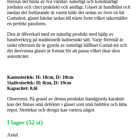
förenar det bästa av två världar: naturligt och konstnärligt
jordnära och chict praktiskt och andligt. Glaset är handblåst och
medan det fortfarande är varmt hälls det sedan av över en bit
Gamalrot, glaset härdar sedan till träets form vilket säkerställer
en perfekt passform.
Den är tillverkad med en naturlig produkt med hjälp av
handverktyg på traditionellt balinesiskt sätt. Varje föremål är
unikt eftersom de är gjorda av naturligt hållbart Gamal-trä och
det återvunna glaset är format för att passa vilket ökar dess
autenticitet.
Kannstorlek: H: 18cm, D: 10cm
Stativstorlek: H: 8cm, D: 19cm
Kapacitet: 0,6l
Observera: På grund av denna produkts handgjorda karaktär
kan det finnas små defekter i glaset som små bubblor och lätta
repor. Storlekar och design kan variera något.
I lager (52 st)
Antal