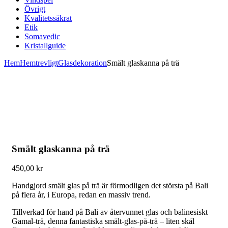
Övrigt
Kvalitetssäkrat
Etik
Somavedic
Kristallguide
Hem
Hemtrevligt
Glasdekoration
Smält glaskanna på trä
Smält glaskanna på trä
450,00
kr
Handgjord smält glas på trä är förmodligen det största på Bali
på flera år, i Europa, redan en massiv trend.
Tillverkad för hand på Bali av återvunnet glas och balinesiskt
Gamal-trä, denna fantastiska smält-glas-på-trä – liten skål