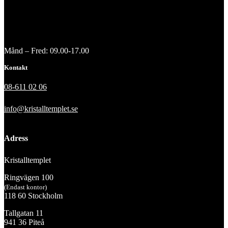
Månd – Fred: 09.00-17.00
Kontakt
08-611 02 06
info@kristalltemplet.se
Adress
Kristalltemplet
Ringvägen 100
(Endast kontor)
118 60 Stockholm
Tallgatan 11
941 36 Piteå