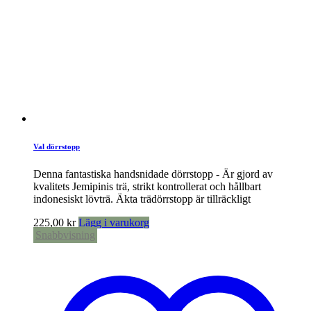
Val dörrstopp
Denna fantastiska handsnidade dörrstopp - Är gjord av
kvalitets Jemipinis trä, strikt kontrollerat och hållbart
indonesiskt lövträ. Äkta trädörrstopp är tillräckligt
225,00
kr
Lägg i varukorg
Snabbvisning