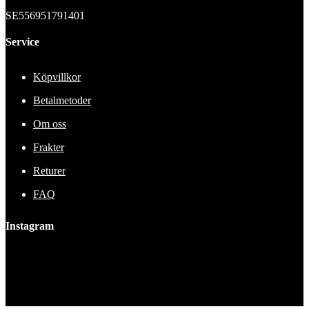
SE556951791401
Service
Köpvillkor
Betalmetoder
Om oss
Frakter
Returer
FAQ
Instagram
This error message is only visible to WordPress admins
Error: No feed found.
Please go to the Instagram Feed settings page to create a feed.