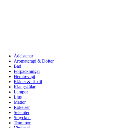
Ädelstenar
Aromaterapi & Dofter
Bad
Förpackningar
Hemtrevligt
Kläder & Textil
Klangskålar
Lampor
Ljus
Mattor
Rökelser
Seleniter
Smycken
Trummor
Vindspel