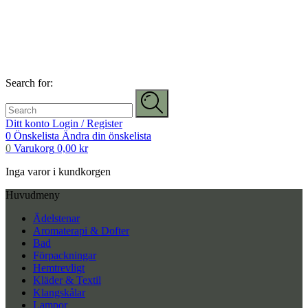
Search for:
Ditt konto
Login / Register
0
Önskelista
Ändra din önskelista
0
Varukorg
0,00
kr
Inga varor i kundkorgen
Huvudmeny
Ädelstenar
Aromaterapi & Dofter
Bad
Förpackningar
Hemtrevligt
Kläder & Textil
Klangskålar
Lampor