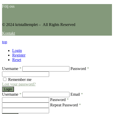
Följ oss
© 2024 kristalltemplet – All Rights Reserved
Kontakt
top
Login
Register
Reset
Username
*
Password
*
Remember me
Lost your password?
Login
Username
*
Email
*
Password
*
Repeat Password
*