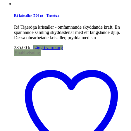
Rå kristaller (500 g) – Tigeröga
Rå Tigeröga kristaller - omfamnande skyddande kraft. En
spännande samling skyddsstenar med ett fängslande djup.
Dessa obearbetade kristaller, prydda med sin
285,00
kr
Lägg i varukorg
Snabbvisning