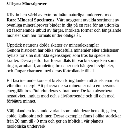
Sällsynta Mineralprover
Kliv in i en värld av extraordinära naturliga underverk med
Rare Mineral Specimens
. Vårt noggrant utvalda sortiment av
ovanliga mineralprover bjuder in dig på en resa för att utforska
ett fascinerande utbud av färger, intrikata former och fängslande
mönster som har formats under otaliga år.
Upptäck naturens dolda skatter av mineralexemplar
Genom historien har olika värdefulla mineraler eller ädelstenar
hyllats för sina distinkta egenskaper, som tros ha speciella
krafter. Dessa pärlor har förvandlats till vackra smycken som
ringar, armband, amuletter, broscher och hängen i evigheter,
och fångar charmen med deras förtrollande tilltal.
Ett fascinerande koncept kretsar kring tanken att ädelstenar bär
vibrationsenergi. Att placera dessa mineraler nära en persons
energifält tros förändra deras vibrationer. De kan absorbera
negativitet, ingjuta mod och självförtroende och till och med
förbättra minnet.
Välj bland en lockande variant som inkluderar hematit, galen,
epide, kalkopirit och mer. Dessa exemplar finns i olika storlekar
från 20 mm till 40 mm och ger en inblick i vår planets
geologiska underverk.