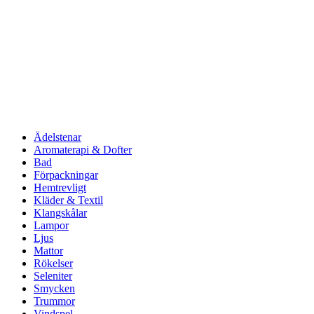
Ädelstenar
Aromaterapi & Dofter
Bad
Förpackningar
Hemtrevligt
Kläder & Textil
Klangskålar
Lampor
Ljus
Mattor
Rökelser
Seleniter
Smycken
Trummor
Vindspel