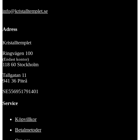
info@kristalltemplet.se
Adress
Kristalltemplet
Ringvägen 100
(Endast kontor)
118 60 Stockholm
Tallgatan 11
941 36 Piteå
SE556951791401
Service
Köpvillkor
Betalmetoder