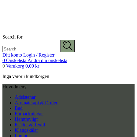
Search for:
Ditt konto
Login / Register
0
Önskelista
Ändra din önskelista
0
Varukorg
0,00
kr
Inga varor i kundkorgen
Huvudmeny
Ädelstenar
Aromaterapi & Dofter
Bad
Förpackningar
Hemtrevligt
Kläder & Textil
Klangskålar
Lampor