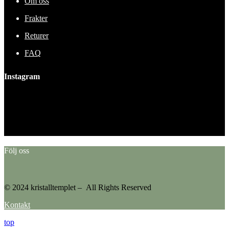
Om oss
Frakter
Returer
FAQ
Instagram
This error message is only visible to WordPress admins
Error: No feed found.
Please go to the Instagram Feed settings page to create a feed.
Följ oss
© 2024 kristalltemplet – All Rights Reserved
Kontakt
top