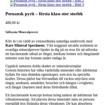
Peruansk pyrit – första klass stor storlek
488,00
kr
Sällsynta Mineralprover
Kliv in i en värld av extraordinära naturliga underverk med
Rare Mineral Specimens
. Vårt noggrant utvalda sortiment av
ovanliga mineralprover bjuder in dig på en resa för att utforska
ett fascinerande utbud av färger, intrikata former och fängslande
mönster som har formats under otaliga år.
Upptäck naturens dolda skatter av mineralexemplar
Genom historien har olika värdefulla mineraler eller ädelstenar
hyllats för sina distinkta egenskaper, som tros ha speciella
krafter. Dessa pärlor har förvandlats till vackra smycken som
ringar, armband, amuletter, broscher och hängen i evigheter,
och fångar charmen med deras förtrollande tilltal.
Ett fascinerande koncept kretsar kring tanken att ädelstenar bär
vibrationsenergi. Att placera dessa mineraler nära en persons
energifält tros förändra deras vibrationer. De kan absorbera