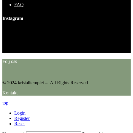
FAQ
Instagram
This error message is only visible to WordPress admins
Error: No feed found.
Please go to the Instagram Feed settings page to create a feed.
Följ oss
© 2024 kristalltemplet – All Rights Reserved
Kontakt
top
Login
Register
Reset