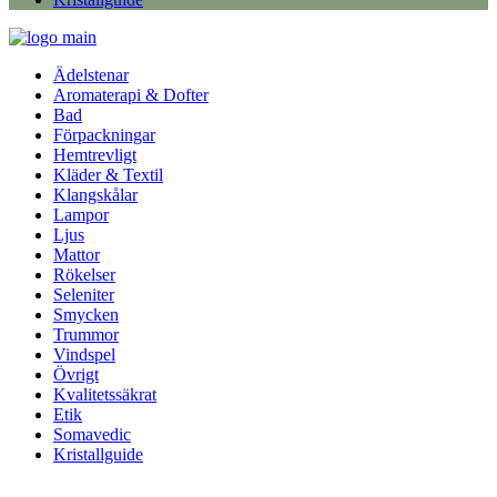
Ädelstenar
Aromaterapi & Dofter
Bad
Förpackningar
Hemtrevligt
Kläder & Textil
Klangskålar
Lampor
Ljus
Mattor
Rökelser
Seleniter
Smycken
Trummor
Vindspel
Övrigt
Kvalitetssäkrat
Etik
Somavedic
Kristallguide