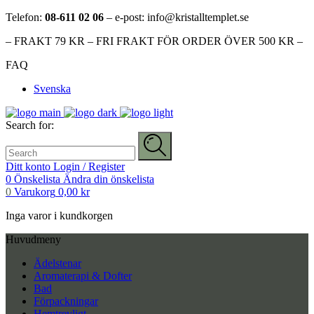
Telefon:
08-611 02 06
– e-post: info@kristalltemplet.se
– FRAKT 79 KR – FRI FRAKT FÖR ORDER ÖVER 500 KR –
FAQ
Svenska
Search for:
Ditt konto
Login / Register
0
Önskelista
Ändra din önskelista
0
Varukorg
0,00
kr
Inga varor i kundkorgen
Huvudmeny
Ädelstenar
Aromaterapi & Dofter
Bad
Förpackningar
Hemtrevligt