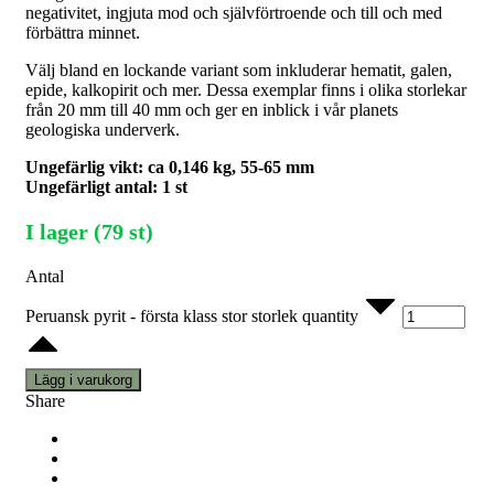
negativitet, ingjuta mod och självförtroende och till och med
förbättra minnet.
Välj bland en lockande variant som inkluderar hematit, galen,
epide, kalkopirit och mer. Dessa exemplar finns i olika storlekar
från 20 mm till 40 mm och ger en inblick i vår planets
geologiska underverk.
Ungefärlig vikt: ca 0,146 kg, 55-65 mm
Ungefärligt antal: 1 st
I lager (79 st)
Antal
Peruansk pyrit - första klass stor storlek quantity
Lägg i varukorg
Share