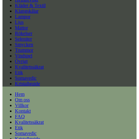
Kläder & Textil
Klangskålar
Lampor
Ljus
Mattor
Rökelser
Seleniter
Smycken
Trummor
Vindspel
Övrigt
Kvalitetssäkrat
Etik
Somavedic
Kristallguide
Hem
Om oss
Villkor
Kontakt
FAQ
Kvalitetssäkrat
Etik
Somavedic
Kristallguide