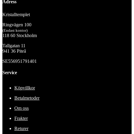
Adress
Kristalltemplet
Ringvägen 100
(Endast kontor)
118 60 Stockholm
Tallgatan 11
941 36 Piteå
SE556951791401
Service
Köpvillkor
Betalmetoder
Om oss
Frakter
Returer