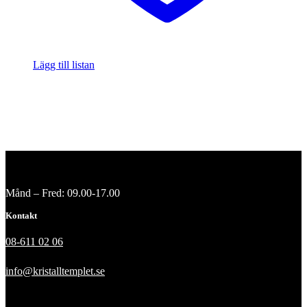
Lägg till listan
Månd – Fred: 09.00-17.00
Kontakt
08-611 02 06
info@kristalltemplet.se