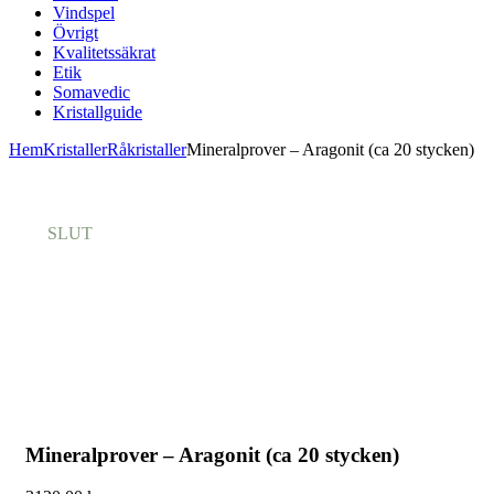
Vindspel
Övrigt
Kvalitetssäkrat
Etik
Somavedic
Kristallguide
Hem
Kristaller
Råkristaller
Mineralprover – Aragonit (ca 20 stycken)
SLUT
Mineralprover – Aragonit (ca 20 stycken)