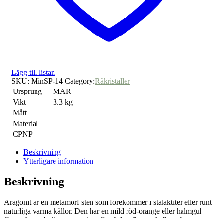
Lägg till listan
SKU:
MinSP-14
Category:
Råkristaller
Ursprung
MAR
Vikt
3.3 kg
Mått
Material
CPNP
Beskrivning
Ytterligare information
Beskrivning
Aragonit är en metamorf sten som förekommer i stalaktiter eller runt
naturliga varma källor. Den har en mild röd-orange eller halmgul