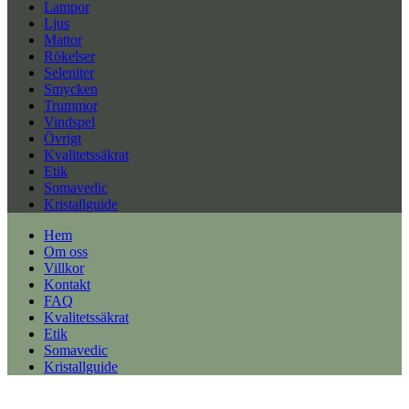
Lampor
Ljus
Mattor
Rökelser
Seleniter
Smycken
Trummor
Vindspel
Övrigt
Kvalitetssäkrat
Etik
Somavedic
Kristallguide
Hem
Om oss
Villkor
Kontakt
FAQ
Kvalitetssäkrat
Etik
Somavedic
Kristallguide