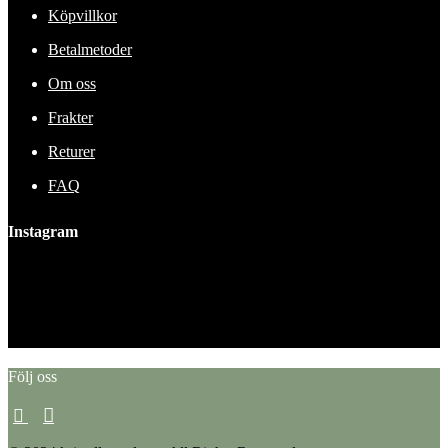
Köpvillkor
Betalmetoder
Om oss
Frakter
Returer
FAQ
Instagram
This error message is only visible to WordPress admins
Error: No feed found.
Please go to the Instagram Feed settings page to create a feed.
Följ oss