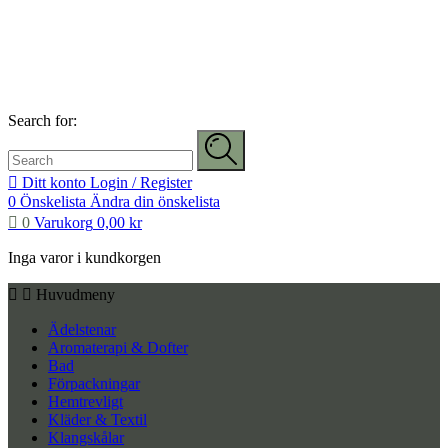
Search for:
Ditt konto
Login / Register
0
Önskelista
Ändra din önskelista
0
Varukorg
0,00
kr
Inga varor i kundkorgen
Huvudmeny
Ädelstenar
Aromaterapi & Dofter
Bad
Förpackningar
Hemtrevligt
Kläder & Textil
Klangskålar