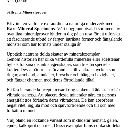
3120,00
kr
Sällsynta Mineralprover
Kliv in i en värld av extraordinära naturliga underverk med
Rare Mineral Specimens
. Vårt noggrant utvalda sortiment av
ovanliga mineralprover bjuder in dig på en resa för att utforska
ett fascinerande utbud av färger, intrikata former och fängslande
mönster som har formats under otaliga år.
Upptäck naturens dolda skatter av mineralexemplar
Genom historien har olika värdefulla mineraler eller ädelstenar
hyllats för sina distinkta egenskaper, som tros ha speciella
krafter. Dessa pärlor har förvandlats till vackra smycken som
ringar, armband, amuletter, broscher och hängen i evigheter,
och fångar charmen med deras förtrollande tilltal.
Ett fascinerande koncept kretsar kring tanken att ädelstenar bär
vibrationsenergi. Att placera dessa mineraler nära en persons
energifält tros förändra deras vibrationer. De kan absorbera
negativitet, ingjuta mod och självförtroende och till och med
förbättra minnet.
Välj bland en lockande variant som inkluderar hematit, galen,
epide, kalkopirit och mer. Dessa exemplar finns i olika storlekar