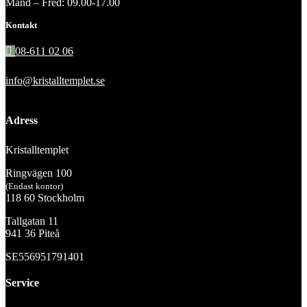
Månd – Fred: 09.00-17.00
Kontakt
08-611 02 06
info@kristalltemplet.se
Adress
Kristalltemplet
Ringvägen 100
(Endast kontor)
118 60 Stockholm
Tallgatan 11
941 36 Piteå
SE556951791401
Service