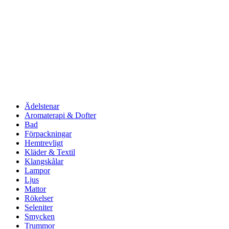
Ädelstenar
Aromaterapi & Dofter
Bad
Förpackningar
Hemtrevligt
Kläder & Textil
Klangskålar
Lampor
Ljus
Mattor
Rökelser
Seleniter
Smycken
Trummor